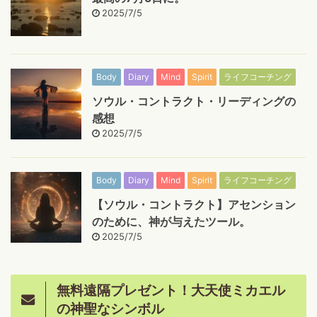
2025/7/5
Body
Diary
Mind
Spirit
ライフコーチング
ソウル・コントラクト・リーディングの
感想
2025/7/5
Body
Diary
Mind
Spirit
ライフコーチング
【ソウル・コントラクト】アセンション
のために、神が与えたツール。
2025/7/5
無料遠隔プレゼント！大天使ミカエル
の神聖なシンボル