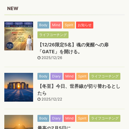
NEW
Body
Mind
Spirit
お知らせ
ライフコーチング
【12/26限定5名】魂の覚醒への扉
「GATE」を開ける。
2025/12/26
Body
Diary
Mind
Spirit
ライフコーチング
【冬至】今日、世界線が切り替わるとし
たら
2025/12/22
Body
Diary
Mind
Spirit
ライフコーチング
最高の7月5日に。