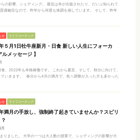
からの影響、シェディング。 最近は本が出版されたり、だいぶ知られて
質過敏症なので、昨年から何度も体調を崩しています。 そして、昨年
らせ
ライフコーチング
2年５月1日牡牛座新月・日食 新しい人生にフォーカ
アルメッセージ 】
月
日食、2022年も本格稼働です。 これから夏至、そして、秋分に向けて、
していきます。 春分から4月の満月で、色々調整が入った方も多かった
らせ
ライフコーチング
2年満月の手放し、強制終了起きていませんか？スピリ
？？
満月
まりました。 大学の一つは大人数の授業で、シェディングの影響が大