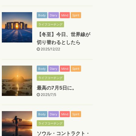
Body
Diary
Mind
Spirit
ライフコーチング
【冬至】今日、世界線が
切り替わるとしたら
2025/12/22
Body
Diary
Mind
Spirit
ライフコーチング
最高の7月5日に。
2025/7/5
Body
Diary
Mind
Spirit
ライフコーチング
ソウル・コントラクト・