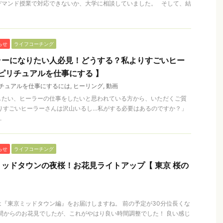
デマンド授業で対応できないか、大学に相談していました。 そして、結
らせ
ライフコーチング
ラーになりたい人必見！どうする？私よりすごいヒー
スピリチュアルを仕事にする 】
チュアルを仕事にするには
,
ヒーリング
,
動画
したい、ヒーラーの仕事をしたいと思われている方から、いただくご質
りすごいヒーラーさんは沢山いるし…私がする必要はあるのですか？」
.
らせ
ライフコーチング
ッドタウンの夜桜！お花見ライトアップ【 東京 桜の
『東京ミッドタウン編』をお届けしますね。 前の予定が30分位長くな
間からのお花見でしたが、これがやはり良い時間調整でした！ 良い感じ