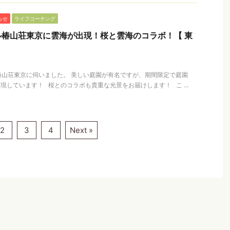
らせ
ライフコーチング
椿山荘東京に雲海が出現！桜と雲海のコラボ！【 東
】
椿山荘東京に伺いました。 美しい庭園が有名ですが、期間限定で庭園
現しています！ 桜とのコラボも貴重な光景をお届けします！ こ ...
2
3
4
Next »