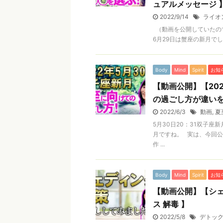
ュアルメッセージ 
2022/9/14
ライオ
（動画を公開していたの
6月29日は蟹座の新月でし
Body
Mind
Spirit
お知
【動画公開】【20
の過ごし方が違いを
2022/6/3
動画
,
夏
5月30日20：31双子座
月ですね。 実は、今回
作 ...
Body
Mind
Spirit
お知
【動画公開】【シェ
ス 解毒 】
2022/5/8
デトッ