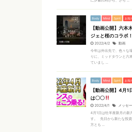
に夕暮れ時から、さら ...
Body
Mind
Spirit
お知
【動画公開】六本
ジェと桜のコラボ！【
2022/4/2
動画
今年は外出先で、色々な場
りに、ミッドタウンと六本
ていまし ...
Body
Mind
Spirit
お知
【動画公開】4月1
は〇〇
2022/4/1
メッセ
4月1日は牡羊座新月の新
す。 先日から新たな投資
方とも ...