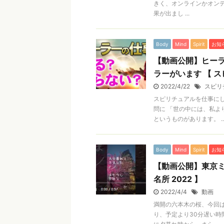
きく、オンラインかオン
果が出まし ...
Body
Mind
Spirit
お知
【動画公開】ヒー
ラーがいます 【 
2022/4/22
スピリ
スピリチュアルを仕事に
問に 「世の中には、私よ
というものがあります。 ..
Body
Mind
Spirit
お知
【動画公開】東京ミ
名所 2022 】
2022/4/4
動画
満開の六本木の桜、今回は
り、予定より30分遅い時