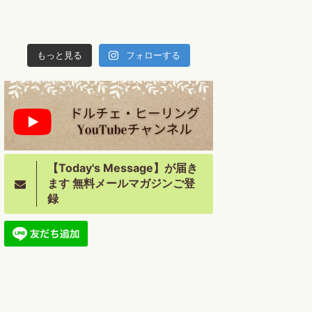
もっと見る
フォローする
【Today's Message】が届き
ます 無料メールマガジンご登
録