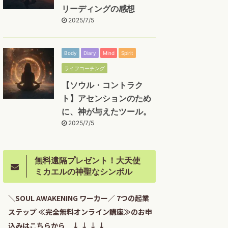
リーディングの感想
2025/7/5
Body
Diary
Mind
Spirit
ライフコーチング
【ソウル・コントラク
ト】アセンションのため
に、神が与えたツール。
2025/7/5
無料遠隔プレゼント！大天使
ミカエルの神聖なシンボル
＼SOUL AWAKENING ワーカー／ 7つの起業
ステップ ≪完全無料オンライン講座≫のお申
込みはこちらから ↓ ↓ ↓ ↓