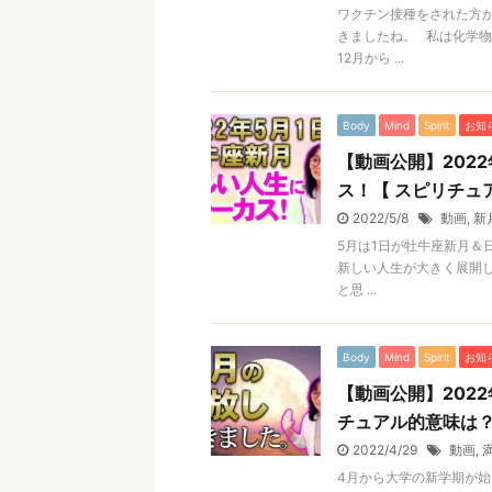
ワクチン接種をされた方
きましたね。 私は化学物
12月から ...
Body
Mind
Spirit
お知
【動画公開】202
ス！【 スピリチュ
2022/5/8
動画
,
新
5月は1日が牡牛座新月＆
新しい人生が大きく展開
と思 ...
Body
Mind
Spirit
お知
【動画公開】202
チュアル的意味は
2022/4/29
動画
,
4月から大学の新学期が始