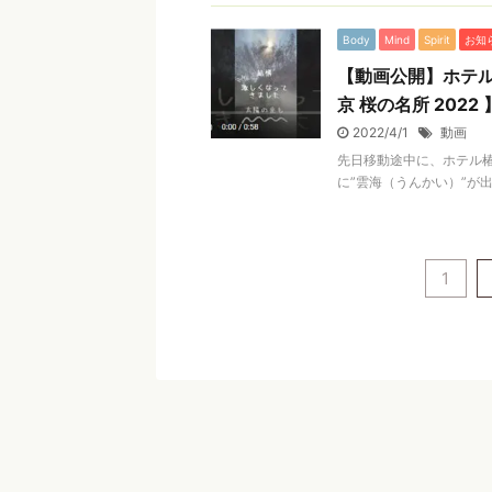
Body
Mind
Spirit
お知
【動画公開】ホテル
京 桜の名所 2022 
2022/4/1
動画
先日移動途中に、ホテル
に”雲海（うんかい）”が出
1