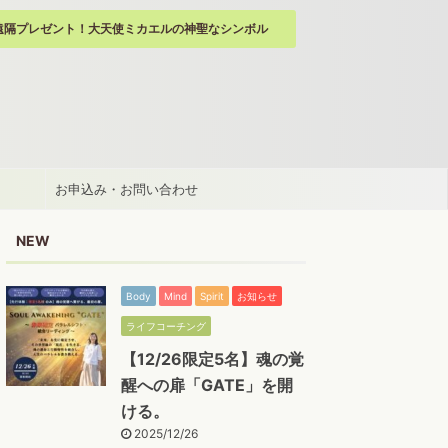
遠隔プレゼント！大天使ミカエルの神聖なシンボル
お申込み・お問い合わせ
NEW
Body
Mind
Spirit
お知らせ
ライフコーチング
【12/26限定5名】魂の覚
醒への扉「GATE」を開
ける。
2025/12/26