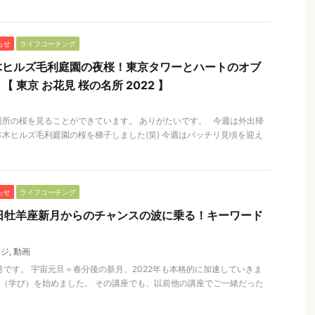
らせ
ライフコーチング
木ヒルズ毛利庭園の夜桜！東京タワーとハートのオブ
 東京 お花見 桜の名所 2022 】
所の桜を見ることができています。 ありがたいです。 今週は外出帰
木ヒルズ毛利庭園の桜を梯子しました(笑) 今週はバッチリ見頃を迎え
らせ
ライフコーチング
日牡羊座新月からのチャンスの波に乗る！キーワード
ージ
,
動画
月です。 宇宙元旦＝春分後の新月、2022年も本格的に加速していきま
（学び）を始めました。 その講座でも、以前他の講座でご一緒だった