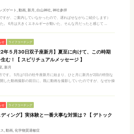
】
ンズゲート
,
動画
,
新月
,
白山神社
,
神社参拝
ですが、ご案内していなかったので、遅ればせながらご紹介します）
た。 6月は大きくエネルギーが動いた、そんな月だったと感じて ...
らせ
ライフコーチング
22年５月30日双子座新月】夏至に向けて、この時期
生む！【 スピリチュアルメッセージ 】
至
,
新月
新月です。 5月は1日の牡牛座新月に始まり、ひと月に新月が2回の特別な
公開した動画撮影の前日に、既に動画を撮影していたのですが、なぜか操
らせ
ライフコーチング
ディング】実体験と一番大事な対策は？【 デトック
クス
,
動画
,
化学物質過敏症