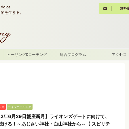
olce
無料
魂の目的を生きる。
て
ヒーリング&コーチング
総合プログラム
アクセス
らせ
ライフコーチング
22年6月29日蟹座新月】ライオンズゲートに向けて、
続ける！～あじさい神社・白山神社から～【 スピリチ