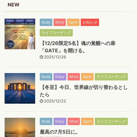
NEW
Body
Mind
Spirit
お知らせ
ライフコーチング
【12/26限定5名】魂の覚醒への扉
「GATE」を開ける。
2025/12/26
Body
Diary
Mind
Spirit
ライフコーチング
【冬至】今日、世界線が切り替わるとし
たら
2025/12/22
Body
Diary
Mind
Spirit
ライフコーチング
最高の7月5日に。