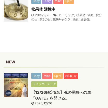
Body
Diary
Mind
Spirit
松果体 活性中
2019/9/28
ヒーリング
,
松果体
,
満月
,
秋分
の日
,
第3の目
,
第6チャクラ
,
覚醒
,
過去生
NEW
Body
Mind
Spirit
お知らせ
ライフコーチング
【12/26限定5名】魂の覚醒への扉
「GATE」を開ける。
2025/12/26