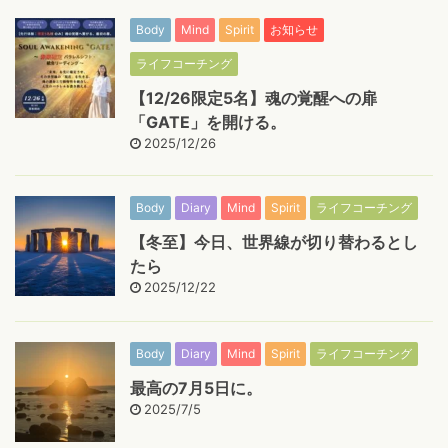
Body
Mind
Spirit
お知らせ
ライフコーチング
【12/26限定5名】魂の覚醒への扉
「GATE」を開ける。
2025/12/26
Body
Diary
Mind
Spirit
ライフコーチング
【冬至】今日、世界線が切り替わるとし
たら
2025/12/22
Body
Diary
Mind
Spirit
ライフコーチング
最高の7月5日に。
2025/7/5