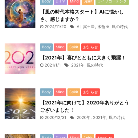
Body
Diary
Mind
Spirit
ライフコーチング
【風の時代本格スタート】AIに懐かし
さ、感じますか？
2024/11/20
AI
,
冥王星
,
水瓶座
,
風の時代
Body
Mind
Spirit
お知らせ
【2021年】喜びとともに大きく飛躍！
2021/1/1
2021年
,
風の時代
Body
Mind
Spirit
お知らせ
【2021年に向けて】2020年ありがとう
ございました！
2020/12/31
2020年
,
2021年
,
風の時代
Body
Diary
Mind
Spirit
お知らせ