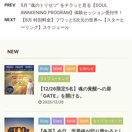
PREV
5月 ”魂のトリセツ” をチラッと見る【SOUL
AWAKENING PROGRAM】体験セッション受付中！
NEXT
【6月 特別料金】フワッと5次元の世界へ【スターヒ
ーリング】スケジュール
NEW
Body
Mind
Spirit
お知らせ
ライフコーチング
【12/26限定5名】魂の覚醒への扉
「GATE」を開ける。
2025/12/26
Body
Diary
Mind
Spirit
ライフコーチング
【冬至】今日、世界線が切り替わるとし