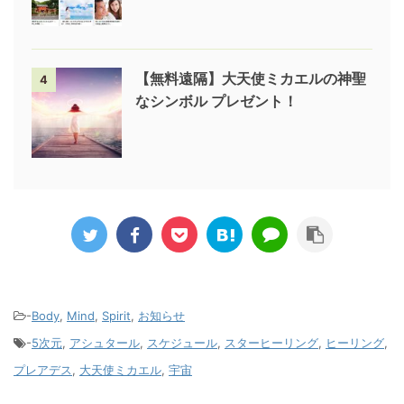
【無料遠隔】大天使ミカエルの神聖
4
なシンボル プレゼント！
-
Body
,
Mind
,
Spirit
,
お知らせ
-
5次元
,
アシュタール
,
スケジュール
,
スターヒーリング
,
ヒーリング
,
プレアデス
,
大天使ミカエル
,
宇宙