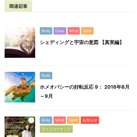
関連記事
Body
Diary
Mind
Spirit
シェディングと宇宙の意図 【真実編】
Body
ホメオパシーの好転反応 9： 2016年8月
～9月
Body
Mind
Spirit
お知らせ
ライフコーチング