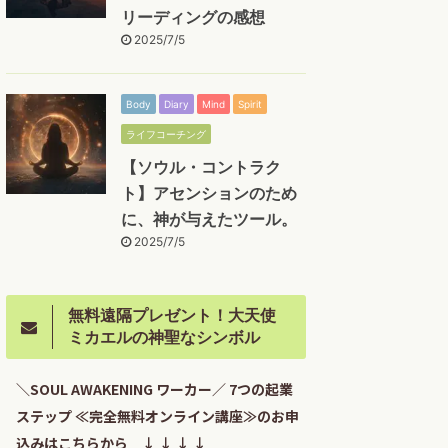
リーディングの感想
2025/7/5
Body
Diary
Mind
Spirit
ライフコーチング
【ソウル・コントラク
ト】アセンションのため
に、神が与えたツール。
2025/7/5
無料遠隔プレゼント！大天使
ミカエルの神聖なシンボル
＼SOUL AWAKENING ワーカー／ 7つの起業
ステップ ≪完全無料オンライン講座≫のお申
込みはこちらから ↓ ↓ ↓ ↓