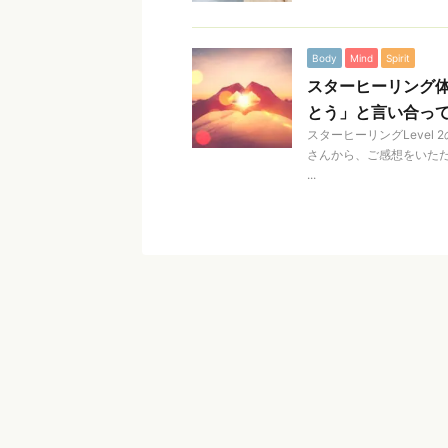
Body
Mind
Spirit
スターヒーリング体
とう」と言い合っ
スターヒーリングLevel
さんから、ご感想をいた
...