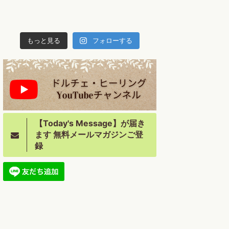
もっと見る
フォローする
【Today's Message】が届き
ます 無料メールマガジンご登
録