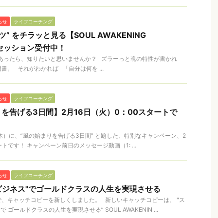
らせ
ライフコーチング
” をチラッと見る【SOUL AWAKENING
験セッション受付中！
あったら、知りたいと思いませんか？ ズラーっと魂の特性が書かれ
。 それがわかれば 「自分は何を ...
らせ
ライフコーチング
を告げる3日間】2月16日（火）0：00スタートで
（木）に、”風の始まりを告げる3日間” と題した、特別なキャンペーン、2
トです！ キャンペーン前日のメッセージ動画（1: ...
らせ
ライフコーチング
ビジネス"でゴールドクラスの人生を実現させる
、キャッチコピーを新しくしました。 新しいキャッチコピーは、 "ス
で ゴールドクラスの人生を実現させる” SOUL AWAKENIN ...