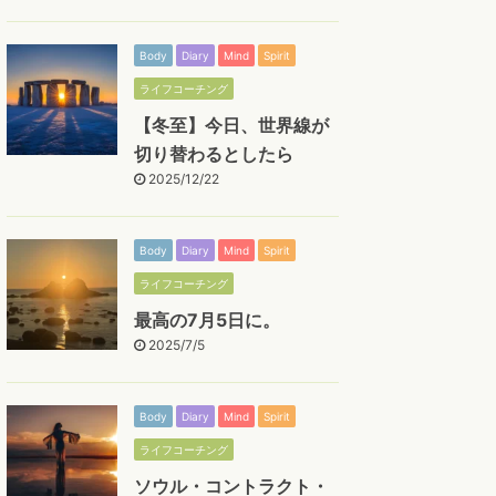
Body
Diary
Mind
Spirit
ライフコーチング
【冬至】今日、世界線が
切り替わるとしたら
2025/12/22
Body
Diary
Mind
Spirit
ライフコーチング
最高の7月5日に。
2025/7/5
Body
Diary
Mind
Spirit
ライフコーチング
ソウル・コントラクト・