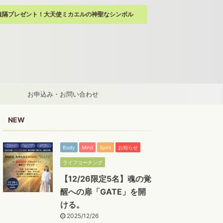
遠隔プレゼント！大天使ミカエルの神聖なシンボル
お申込み・お問い合わせ
NEW
Body
Mind
Spirit
お知らせ
ライフコーチング
【12/26限定5名】魂の覚
醒への扉「GATE」を開
ける。
2025/12/26