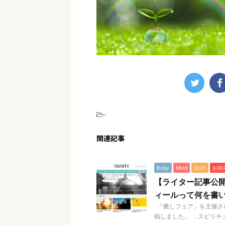
-
関連記事
Body
Mind
Spirit
お知
【ライター記事公開
ィールって何を書
『癒しフェア」を主催され
稿しました。 . スピリチ