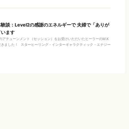
験談：Level2の感謝のエネルギーで 夫婦で「ありが
ています
 2のアチューンメント（セッション）をお受けいただいたヒーラーのM.K
だきました！ スターヒーリング・インターギャラクティック・エナジー