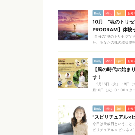
Body
Mind
Spirit
お知
10月 ”魂のトリセツ
PROGRAM】体
自分の“魂のトリセツ”が
た、あなたの魂の取扱説明書
Body
Mind
Spirit
お知
【風の時代の始まり
す！
2月16日（火）-18日
月16日（火）0：00スター
Body
Mind
Spirit
お知
"スピリチュアル×
今日は天赦日ということで
ピリチュアル × ビジネス” 