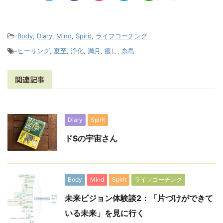
-
Body
,
Diary
,
Mind
,
Spirit
,
ライフコーチング
-
ヒーリング
,
夏至
,
浄化
,
満月
,
癒し
,
糸島
関連記事
Diary
Spirit
ドSの宇宙さん
Body
Mind
Spirit
ライフコーチング
未来ビジョン体験談2：「片づけができて
いる未来」を見に行く