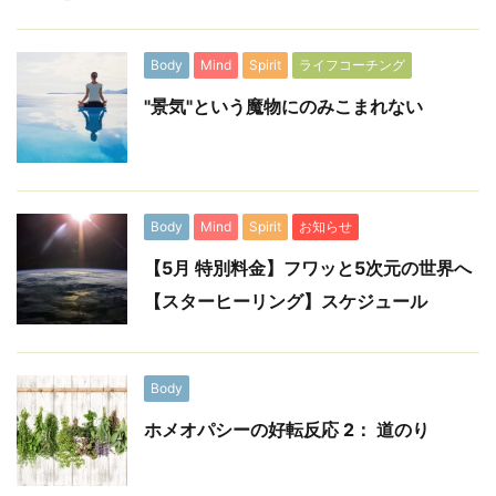
Body
Mind
Spirit
ライフコーチング
"景気"という魔物にのみこまれない
Body
Mind
Spirit
お知らせ
【5月 特別料金】フワッと5次元の世界へ
【スターヒーリング】スケジュール
Body
ホメオパシーの好転反応 2： 道のり