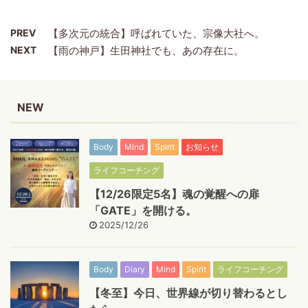
PREV
【多次元の統合】呼ばれていた、宗像大社へ。
NEXT
【雨の神戸】生田神社でも、あの存在に。
NEW
Body
Mind
Spirit
お知らせ
ライフコーチング
【12/26限定5名】魂の覚醒への扉
「GATE」を開ける。
2025/12/26
Body
Diary
Mind
Spirit
ライフコーチング
【冬至】今日、世界線が切り替わるとし