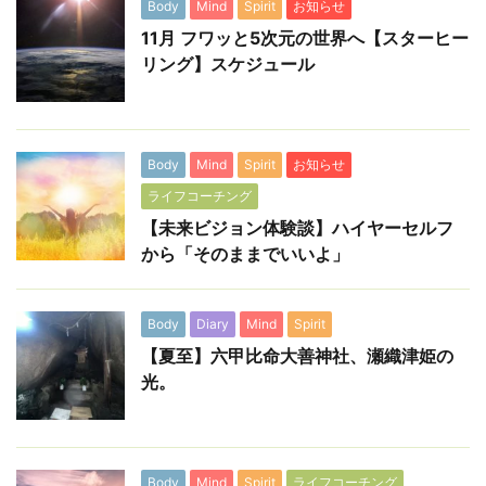
Body
Mind
Spirit
お知らせ
11月 フワッと5次元の世界へ【スターヒー
リング】スケジュール
Body
Mind
Spirit
お知らせ
ライフコーチング
【未来ビジョン体験談】ハイヤーセルフ
から「そのままでいいよ」
Body
Diary
Mind
Spirit
【夏至】六甲比命大善神社、瀬織津姫の
光。
Body
Mind
Spirit
ライフコーチング