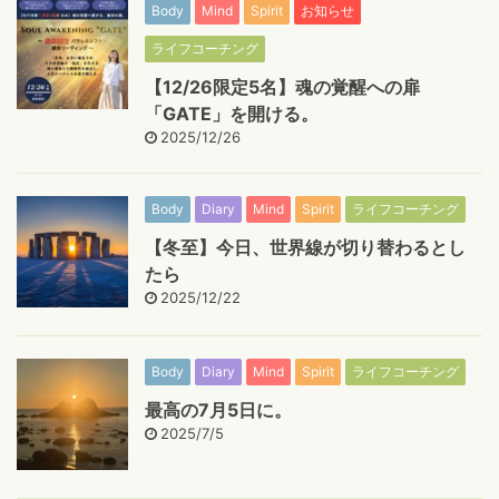
Body
Mind
Spirit
お知らせ
ライフコーチング
【12/26限定5名】魂の覚醒への扉
「GATE」を開ける。
2025/12/26
Body
Diary
Mind
Spirit
ライフコーチング
【冬至】今日、世界線が切り替わるとし
たら
2025/12/22
Body
Diary
Mind
Spirit
ライフコーチング
最高の7月5日に。
2025/7/5