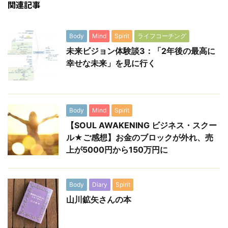
関連記事
Body
Mind
Spirit
ライフコーチング
未来ビジョン体験談3：「2年後の最高に
幸せな未来」を見に行く
Body
Mind
Spirit
【SOUL AWAKENING ビジネス・スクー
ル★ご感想】お金のブロックが外れ、売
上が5000円から150万円に
Body
Diary
Spirit
山川鉱矢さんの本