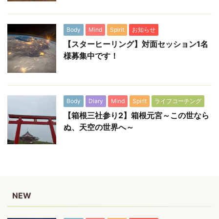
Body
Mind
Spirit
お知らせ
【スターヒーリング】対面セッション1名
様募集中です！
Body
Diary
Mind
Spirit
ライフコーチング
【箱根三社参り2】箱根元宮～この世なら
ぬ、天空の世界へ～
NEW