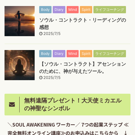
Body
Diary
Mind
Spirit
ライフコーチング
ソウル・コントラクト・リーディングの
感想
2025/7/5
Body
Diary
Mind
Spirit
ライフコーチング
【ソウル・コントラクト】アセンション
のために、神が与えたツール。
2025/7/5
無料遠隔プレゼント！大天使ミカエル
の神聖なシンボル
＼SOUL AWAKENING ワーカー／ 7つの起業ステップ ≪
完全無料オンライン講座≫のお申込みはこちらから ↓