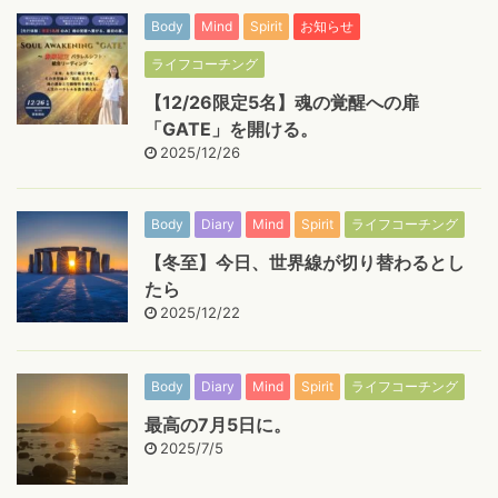
Body
Mind
Spirit
お知らせ
ライフコーチング
【12/26限定5名】魂の覚醒への扉
「GATE」を開ける。
2025/12/26
Body
Diary
Mind
Spirit
ライフコーチング
【冬至】今日、世界線が切り替わるとし
たら
2025/12/22
Body
Diary
Mind
Spirit
ライフコーチング
最高の7月5日に。
2025/7/5