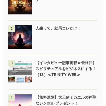
人生って、結局コレだけ！
2
【インタビュー記事掲載☆最終回】
3
スピリチュアルをビジネスにする！
（13）≪TRINITY WEB≫
【無料遠隔】大天使ミカエルの神聖
4
なシンボル プレゼント！