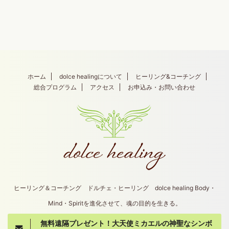
ホーム
dolce healingについて
ヒーリング&コーチング
総合プログラム
アクセス
お申込み・お問い合わせ
ヒーリング＆コーチング ドルチェ・ヒーリング dolce healing Body・
Mind・Spiritを進化させて、魂の目的を生きる。
無料遠隔プレゼント！大天使ミカエルの神聖なシンボ
Copyright© dolce healing , 2026 All Rights