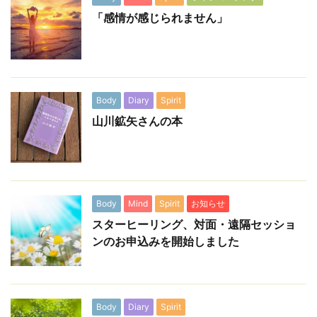
「感情が感じられません」
Body
Diary
Spirit
山川鉱矢さんの本
Body
Mind
Spirit
お知らせ
スターヒーリング、対面・遠隔セッショ
ンのお申込みを開始しました
Body
Diary
Spirit