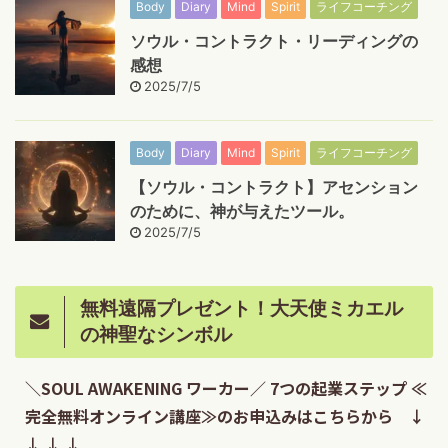
Body
Diary
Mind
Spirit
ライフコーチング
ソウル・コントラクト・リーディングの
感想
2025/7/5
Body
Diary
Mind
Spirit
ライフコーチング
【ソウル・コントラクト】アセンション
のために、神が与えたツール。
2025/7/5
無料遠隔プレゼント！大天使ミカエル
の神聖なシンボル
＼SOUL AWAKENING ワーカー／ 7つの起業ステップ ≪
完全無料オンライン講座≫のお申込みはこちらから ↓
↓ ↓ ↓