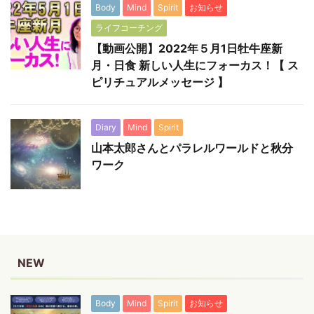
Body
Mind
Spirit
お知らせ
ライフコーチング
【動画公開】2022年５月1日牡牛座新
月・日食 新しい人生にフォーカス！【 ス
ピリチュアルメッセージ 】
Diary
Mind
Spirit
山本太郎さんとパラレルワールドと秋分
ワーク
NEW
Body
Mind
Spirit
お知らせ