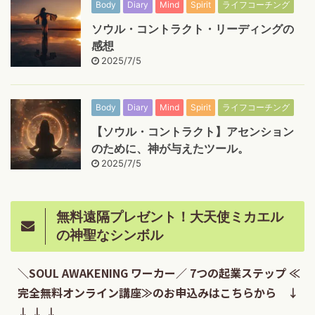
Body
Diary
Mind
Spirit
ライフコーチング
ソウル・コントラクト・リーディングの
感想
2025/7/5
Body
Diary
Mind
Spirit
ライフコーチング
【ソウル・コントラクト】アセンション
のために、神が与えたツール。
2025/7/5
無料遠隔プレゼント！大天使ミカエル
の神聖なシンボル
＼SOUL AWAKENING ワーカー／ 7つの起業ステップ ≪
完全無料オンライン講座≫のお申込みはこちらから ↓
↓ ↓ ↓