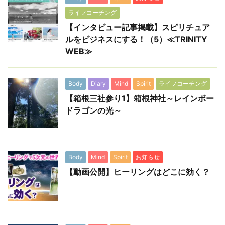
ライフコーチング
【インタビュー記事掲載】スピリチュア
ルをビジネスにする！（5）≪TRINITY
WEB≫
Body
Diary
Mind
Spirit
ライフコーチング
【箱根三社参り1】箱根神社～レインボー
ドラゴンの光～
Body
Mind
Spirit
お知らせ
【動画公開】ヒーリングはどこに効く？