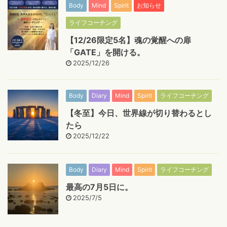
Body
Mind
Spirit
お知らせ
ライフコーチング
【12/26限定5名】魂の覚醒への扉
「GATE」を開ける。
2025/12/26
Body
Diary
Mind
Spirit
ライフコーチング
【冬至】今日、世界線が切り替わるとし
たら
2025/12/22
Body
Diary
Mind
Spirit
ライフコーチング
最高の7月5日に。
2025/7/5