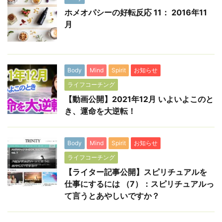
ホメオパシーの好転反応 11： 2016年11
月
Body
Mind
Spirit
お知らせ
ライフコーチング
【動画公開】2021年12月 いよいよこのと
き、運命を大逆転！
Body
Mind
Spirit
お知らせ
ライフコーチング
【ライター記事公開】スピリチュアルを
仕事にするには （7）：スピリチュアルっ
て言うとあやしいですか？