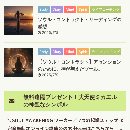
Body
Diary
Mind
Spirit
ライフコーチング
ソウル・コントラクト・リーディングの
感想
2025/7/5
Body
Diary
Mind
Spirit
ライフコーチング
【ソウル・コントラクト】アセンション
のために、神が与えたツール。
2025/7/5
無料遠隔プレゼント！大天使ミカエル
の神聖なシンボル
＼SOUL AWAKENING ワーカー／ 7つの起業ステップ ≪
完全無料オンライン講座≫のお申込みはこちらから ↓