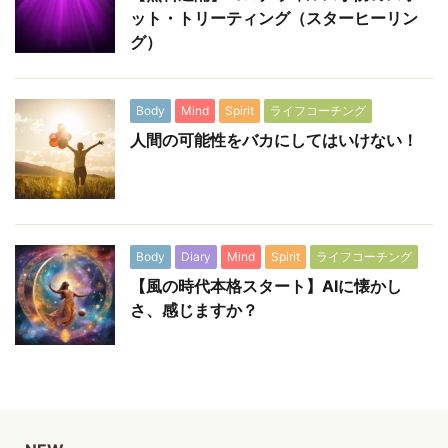
ット・トリーティング（スターヒーリン
グ）
Body
Mind
Spirit
ライフコーチング
人間の可能性をバカにしてはいけない！
Body
Diary
Mind
Spirit
ライフコーチング
【風の時代本格スタート】AIに懐かし
さ、感じますか？