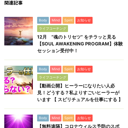
関連記事
Body
Mind
Spirit
お知らせ
ライフコーチング
12月 ”魂のトリセツ” をチラッと見る
【SOUL AWAKENING PROGRAM】体験
セッション受付中！
Body
Mind
Spirit
お知らせ
ライフコーチング
【動画公開】ヒーラーになりたい人必
見！どうする？私よりすごいヒーラーが
います 【 スピリチュアルを仕事にする 】
Body
Mind
Spirit
お知らせ
【無料遠隔】コロナウィルス予防のスポ