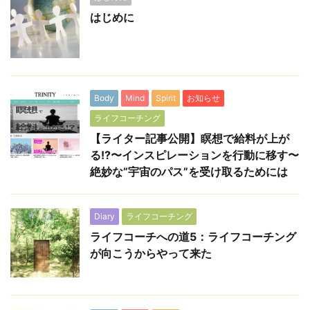
はじめに
Body
Mind
Spirit
お知らせ
ライフコーチング
【ライター記事公開】瞑想で給料が上が
る!?〜インスピレーションを行動に移す〜
絶妙な”宇宙のパス”を受け取るためには
Diary
ライフコーチング
ライフコーチへの道5：ライフコーチング
が向こうからやって来た