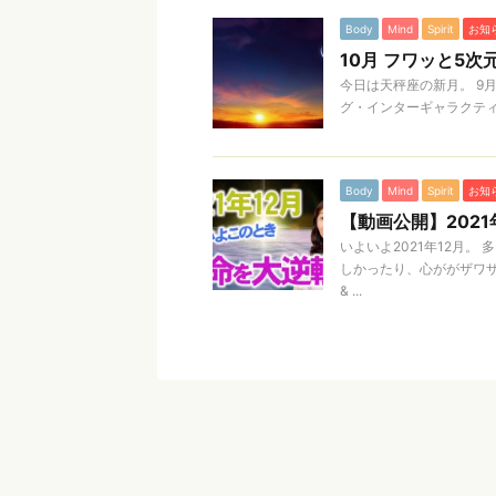
Body
Mind
Spirit
お知
10月 フワッと5
今日は天秤座の新月。 9
グ・インターギャラクティック・エ
Body
Mind
Spirit
お知
【動画公開】202
いよいよ2021年12月
しかったり、心ががザワ
& ...