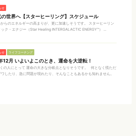
らせ
次元の世界へ【スターヒーリング】スケジュール
月からのエネルギーの高まりが、更に加速しそうです。 スターヒーリン
ナジー（Star Healing INTERGALACTIC ENERGY™） ...
らせ
ライフコーチング
1年12月 いよいよこのとき、運命を大逆転！
。 多くの人にとって 運命の大きな分岐点となりそうです。 何となく慌ただ
ザワしたり、急に問題が現れたり、そんなこともあるかも知れません。