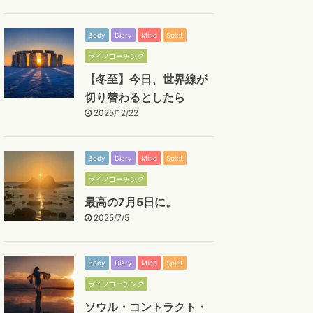
Body
Diary
Mind
Spirit
ライフコーチング
【冬至】今日、世界線が
切り替わるとしたら
2025/12/22
Body
Diary
Mind
Spirit
ライフコーチング
最高の7月5日に。
2025/7/5
Body
Diary
Mind
Spirit
ライフコーチング
ソウル・コントラクト・