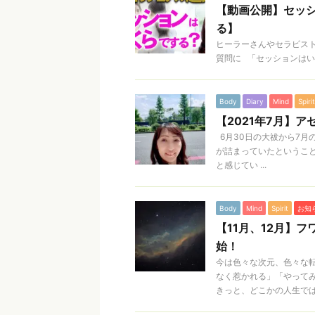
【動画公開】セッ
る】
ヒーラーさんやセラピス
質問に 「セッションはい
Body
Diary
Mind
Spirit
【2021年7月】
6月30日の大祓から7月
が詰まっていたというこ
と感じてい ...
Body
Mind
Spirit
お知
【11月、12月】
始！
今は色々な次元、色々な
なく惹かれる」「やって
きっと、どこかの人生ではや 