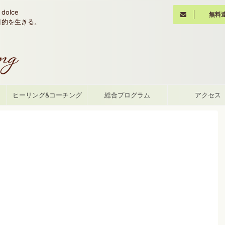
olce
無料
魂の目的を生きる。
て
ヒーリング&コーチング
総合プログラム
アクセス