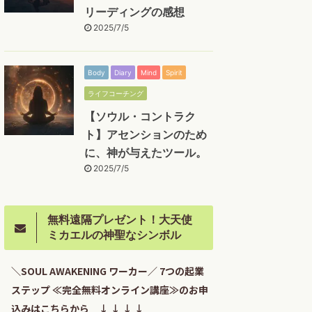
リーディングの感想
2025/7/5
Body
Diary
Mind
Spirit
ライフコーチング
【ソウル・コントラク
ト】アセンションのため
に、神が与えたツール。
2025/7/5
無料遠隔プレゼント！大天使
ミカエルの神聖なシンボル
＼SOUL AWAKENING ワーカー／ 7つの起業
ステップ ≪完全無料オンライン講座≫のお申
込みはこちらから ↓ ↓ ↓ ↓