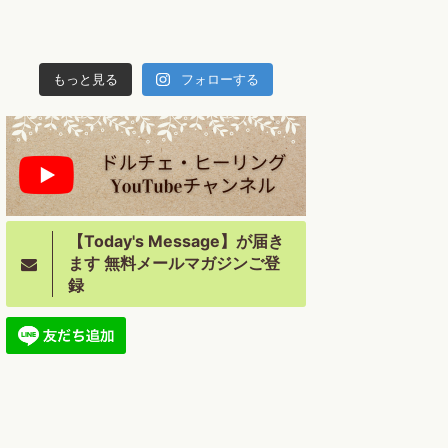
もっと見る
フォローする
【Today's Message】が届き
ます 無料メールマガジンご登
録