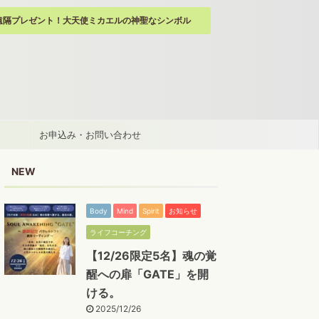
遠隔プレゼント！大天使ミカエルの神聖なシンボル
お申込み・お問い合わせ
NEW
Body
Mind
Spirit
お知らせ
ライフコーチング
【12/26限定5名】魂の覚
醒への扉「GATE」を開
ける。
2025/12/26