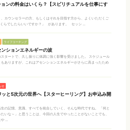
ションの料金はいくら？【スピリチュアルを仕事にす
ト、カウンセラーの方、もしくはそれを目指す方から、よくいただくご
くらでしたらいいですか？」 があります。 セッシ ...
ライフコーチング
アセンションエネルギーの波
のスタートで、久し振りに体調に強く影響を受けました。 スケジュール
ともありますが、これはアセンションエネルギーがさらに高まったため
らせ
フワッと5次元の世界へ【スターヒーリング】お申込み開
転生の記憶、意識、すべてを統合していく、そんな時代ですね。 「何と
みたいな～」と思うことは、今回の人生でやったことがないことでも、
...