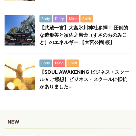
Body
Diary
Mind
Spirit
【武蔵一宮】大宮氷川神社参拝！ 圧倒的
な造形美と須佐之男命（すさのおのみこ
と）のエネルギー 【大宮公園 桜】
Body
Mind
Spirit
【SOUL AWAKENING ビジネス・スクー
ル★ご感想】ビジネス・スクールに抵抗
がありました…
NEW