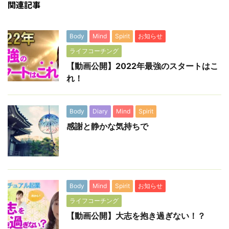
関連記事
Body
Mind
Spirit
お知らせ
ライフコーチング
【動画公開】2022年最強のスタートはこ
れ！
Body
Diary
Mind
Spirit
感謝と静かな気持ちで
Body
Mind
Spirit
お知らせ
ライフコーチング
【動画公開】大志を抱き過ぎない！？