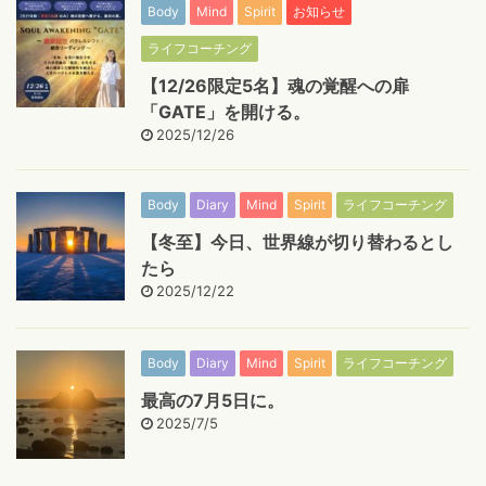
Body
Mind
Spirit
お知らせ
ライフコーチング
【12/26限定5名】魂の覚醒への扉
「GATE」を開ける。
2025/12/26
Body
Diary
Mind
Spirit
ライフコーチング
【冬至】今日、世界線が切り替わるとし
たら
2025/12/22
Body
Diary
Mind
Spirit
ライフコーチング
最高の7月5日に。
2025/7/5