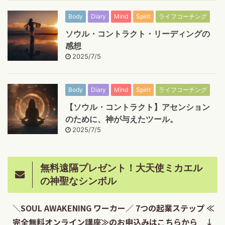
Body
Diary
Mind
Spirit
ライフコーチング
ソウル・コントラクト・リーディングの
感想
2025/7/5
Body
Diary
Mind
Spirit
ライフコーチング
【ソウル・コントラクト】アセンション
のために、神が与えたツール。
2025/7/5
無料遠隔プレゼント！大天使ミカエル
の神聖なシンボル
＼SOUL AWAKENING ワーカー／ 7つの起業ステップ ≪
完全無料オンライン講座≫のお申込みはこちらから ↓