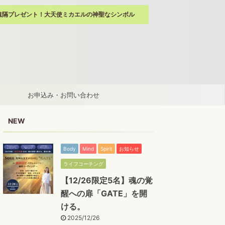
遠隔プレゼント！大天使ミカエルの神聖なシンボル
お申込み・お問い合わせ
NEW
Body
Mind
Spirit
お知らせ
ライフコーチング
【12/26限定5名】魂の覚
醒への扉「GATE」を開
ける。
2025/12/26