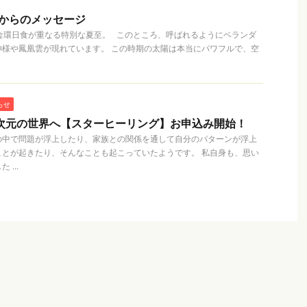
凰からのメッセージ
月と金環日食が重なる特別な夏至。 このところ、呼ばれるようにベランダ
神様や鳳凰雲が現れています。 この時期の太陽は本当にパワフルで、空
らせ
次元の世界へ【スターヒーリング】お申込み開始！
の中で問題が浮上したり、家族との関係を通して自分のパターンが浮上
ことが起きたり、そんなことも起こっていたようです。 私自身も、思い
...