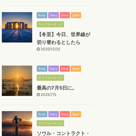
Body
Diary
Mind
Spirit
ライフコーチング
【冬至】今日、世界線が
切り替わるとしたら
2025/12/22
Body
Diary
Mind
Spirit
ライフコーチング
最高の7月5日に。
2025/7/5
Body
Diary
Mind
Spirit
ライフコーチング
ソウル・コントラクト・