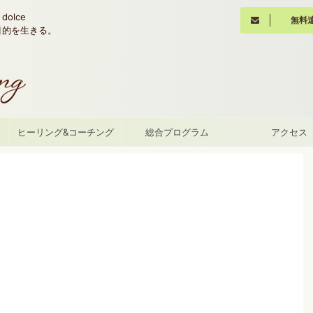
olce
無料
魂の目的を生きる。
て
ヒーリング&コーチング
総合プログラム
アクセス