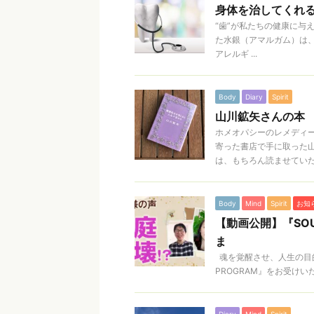
身体を治してくれ
“歯”が私たちの健康に与
た水銀（アマルガム）は
アレルギ ...
Body
Diary
Spirit
山川鉱矢さんの本
ホメオパシーのレメディ
寄った書店で手に取った
は、もちろん読ませていただい
Body
Mind
Spirit
お知
【動画公開】『SOU
ま
魂を覚醒させ、人生の目的を
PROGRAM』をお受けい