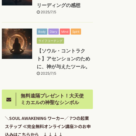
リーディングの感想
2025/7/5
Body
Diary
Mind
Spirit
ライフコーチング
【ソウル・コントラク
ト】アセンションのため
に、神が与えたツール。
2025/7/5
無料遠隔プレゼント！大天使
ミカエルの神聖なシンボル
＼SOUL AWAKENING ワーカー／ 7つの起業
ステップ ≪完全無料オンライン講座≫のお申
込みはこちらから ↓ ↓ ↓ ↓