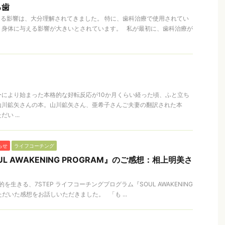
る歯
える影響は、大分理解されてきました。 特に、歯科治療で使用されてい
、身体に与える影響が大きいとされています。 私が最初に、歯科治療が
ーにより始まった本格的な好転反応が10か月くらい経った頃、ふと立ち
山川鉱矢さんの本。山川鉱矢さん、亜希子さんご夫妻の翻訳された本
 ...
らせ
ライフコーチング
L AWAKENING PROGRAM』のご感想：相上明美さ
生きる、7STEP ライフコーチングプログラム『SOUL AWAKENING
ただいた感想をお話しいただきました。 「も ...