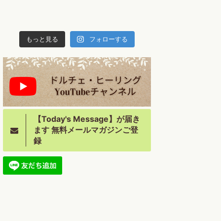
もっと見る
フォローする
【Today's Message】が届き
ます 無料メールマガジンご登
録