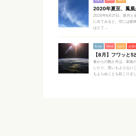
Diary
Mind
Spirit
2020年夏至、鳳
2020年6月21日、新
に出てみると、空には龍
はとて ...
Body
Mind
Spirit
お知
【8月】フワッと5
春からの数か月は、家族
したり、思いもよらない
もよらぬことも起こりました 