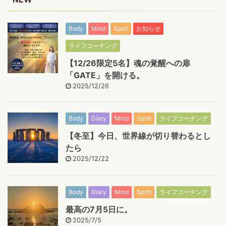
Body
Mind
Spirit
お知らせ
ライフコーチング
【12/26限定5名】魂の覚醒への扉
「GATE」を開ける。
2025/12/26
Body
Diary
Mind
Spirit
ライフコーチング
【冬至】今日、世界線が切り替わるとし
たら
2025/12/22
Body
Diary
Mind
Spirit
ライフコーチング
最高の7月5日に。
2025/7/5