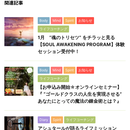
関連記事
Body
Mind
Spirit
お知らせ
ライフコーチング
1月 ”魂のトリセツ” をチラッと見る
【SOUL AWAKENING PROGRAM】体験
セッション受付中！
Body
Mind
Spirit
お知らせ
ライフコーチング
【お申込み開始☆オンラインセミナー】
『 “ゴールドクラスの人生を実現させる”
あなたにとっての魔法の錬金術とは？』
Diary
Spirit
ライフコーチング
アシュタールが語るライフミッション