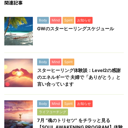
関連記事
Body
Mind
Spirit
お知らせ
GWのスターヒーリングスケジュール
Body
Mind
Spirit
スターヒーリング体験談：Level2の感謝
のエネルギーで 夫婦で「ありがとう」と
言い合っています
Body
Mind
Spirit
お知らせ
ライフコーチング
7月 ”魂のトリセツ” をチラッと見る
【SOUL AWAKENING PROGRAM】体験