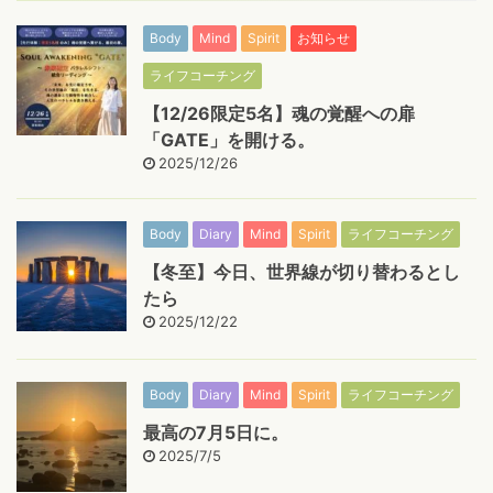
Body
Mind
Spirit
お知らせ
ライフコーチング
【12/26限定5名】魂の覚醒への扉
「GATE」を開ける。
2025/12/26
Body
Diary
Mind
Spirit
ライフコーチング
【冬至】今日、世界線が切り替わるとし
たら
2025/12/22
Body
Diary
Mind
Spirit
ライフコーチング
最高の7月5日に。
2025/7/5