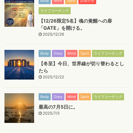
Body
Mind
Spirit
お知らせ
ライフコーチング
【12/26限定5名】魂の覚醒への扉
「GATE」を開ける。
2025/12/26
Body
Diary
Mind
Spirit
ライフコーチング
【冬至】今日、世界線が切り替わるとし
たら
2025/12/22
Body
Diary
Mind
Spirit
ライフコーチング
最高の7月5日に。
2025/7/5