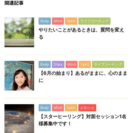
関連記事
Body
Mind
Spirit
ライフコーチング
やりたいことがあるときは、質問を変え
る
Body
Diary
Mind
Spirit
ライフコーチング
【6月の始まり】あるがままに、心のまま
に
Body
Mind
Spirit
お知らせ
【スターヒーリング】対面セッション1名
様募集中です！