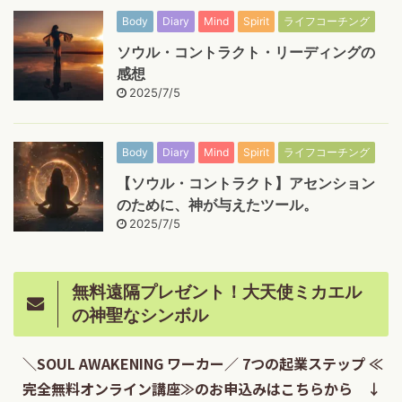
Body
Diary
Mind
Spirit
ライフコーチング
ソウル・コントラクト・リーディングの
感想
2025/7/5
Body
Diary
Mind
Spirit
ライフコーチング
【ソウル・コントラクト】アセンション
のために、神が与えたツール。
2025/7/5
無料遠隔プレゼント！大天使ミカエル
の神聖なシンボル
＼SOUL AWAKENING ワーカー／ 7つの起業ステップ ≪
完全無料オンライン講座≫のお申込みはこちらから ↓