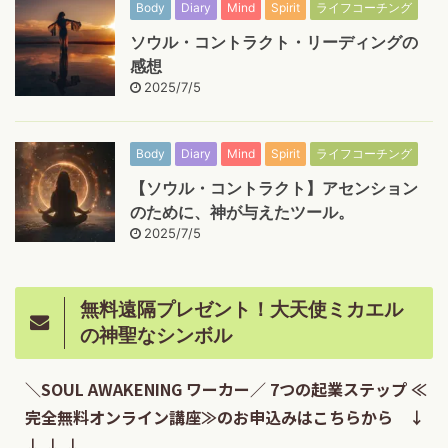
Body
Diary
Mind
Spirit
ライフコーチング
ソウル・コントラクト・リーディングの
感想
2025/7/5
Body
Diary
Mind
Spirit
ライフコーチング
【ソウル・コントラクト】アセンション
のために、神が与えたツール。
2025/7/5
無料遠隔プレゼント！大天使ミカエル
の神聖なシンボル
＼SOUL AWAKENING ワーカー／ 7つの起業ステップ ≪
完全無料オンライン講座≫のお申込みはこちらから ↓
↓ ↓ ↓