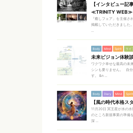
【インタビュー記
≪TRINITY WEB≫
『癒しフェア」を主催されて
掲載していただきました。
...
Body
Mind
Spirit
ライ
未来ビジョン体験談
ワクワク幸せな最高の未
シンも要りません。 自
す。 &n ...
Body
Diary
Mind
Spirit
【風の時代本格スタ
11月20日 冥王星が水
のところ新規事業の準備を
深 ...