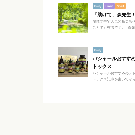
Body
Diary
Spirit
「助けて、森先生
龍体文字で人気の森美智代
ことでも有名です。 森先
Body
バシャールおすすめのデ
トックス
バシャールおすすめのデトッ
トックス記事を書いてから