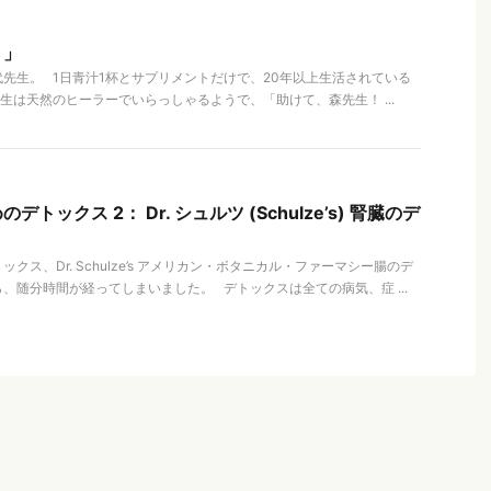
！」
先生。 1日青汁1杯とサプリメントだけで、20年以上生活されている
生は天然のヒーラーでいらっしゃるようで、「助けて、森先生！ ...
トックス 2： Dr. シュルツ (Schulze’s) 腎臓のデ
クス、Dr. Schulze’s アメリカン・ボタニカル・ファーマシー腸のデ
、随分時間が経ってしまいました。 デトックスは全ての病気、症 ...