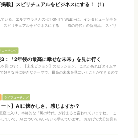
事掲載】スピリチュアルをビジネスにする！（1）
いる、エルアウラさんの≪TRINITY WEB≫に、インタビュー記事を
 スピリチュアルをビジネスにする！ 「風の時代」の新潮流、 スピリ
フコーチング
3：「2年後の最高に幸せな未来」を見に行く
来を見に行く、【未来ビジョン】のセッション。 これがあればタイムマ
分で好きな時に好きなテーマで、最高の未来を見にいくことができるので
ライフコーチング
ート】AIに懐かしさ、感じますか？
の水瓶座に入り、本格的な「風の時代」が始まると言われていますね。 こ
していて、AI についてもいろいろ学んでいます。 おかげで大分知見も