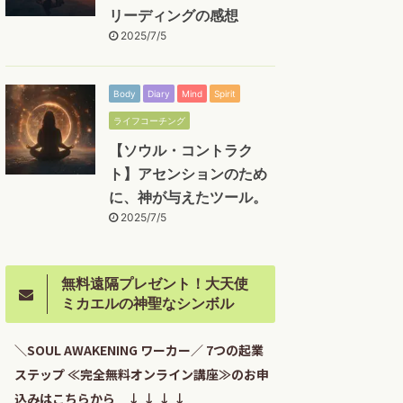
リーディングの感想
2025/7/5
Body
Diary
Mind
Spirit
ライフコーチング
【ソウル・コントラク
ト】アセンションのため
に、神が与えたツール。
2025/7/5
無料遠隔プレゼント！大天使
ミカエルの神聖なシンボル
＼SOUL AWAKENING ワーカー／ 7つの起業
ステップ ≪完全無料オンライン講座≫のお申
込みはこちらから ↓ ↓ ↓ ↓