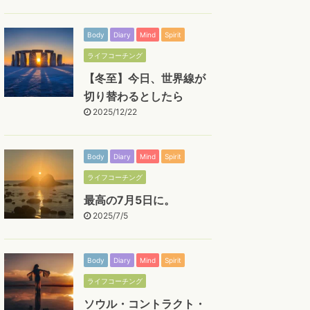
Body
Diary
Mind
Spirit
ライフコーチング
【冬至】今日、世界線が
切り替わるとしたら
2025/12/22
Body
Diary
Mind
Spirit
ライフコーチング
最高の7月5日に。
2025/7/5
Body
Diary
Mind
Spirit
ライフコーチング
ソウル・コントラクト・