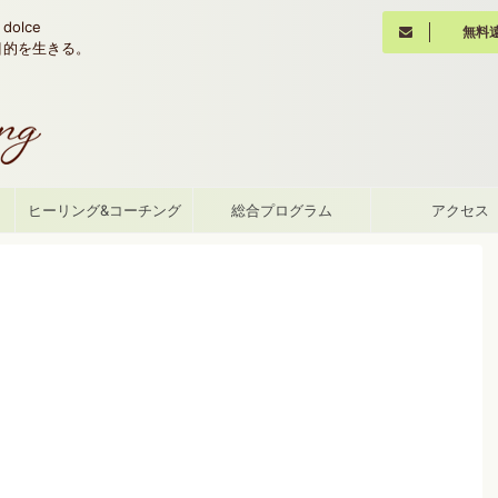
olce
無料
魂の目的を生きる。
て
ヒーリング&コーチング
総合プログラム
アクセス