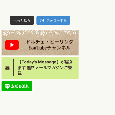
もっと見る
フォローする
【Today's Message】が届き
ます 無料メールマガジンご登
録