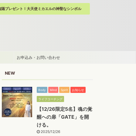
遠隔プレゼント！大天使ミカエルの神聖なシンボル
お申込み・お問い合わせ
NEW
Body
Mind
Spirit
お知らせ
ライフコーチング
【12/26限定5名】魂の覚
醒への扉「GATE」を開
ける。
2025/12/26