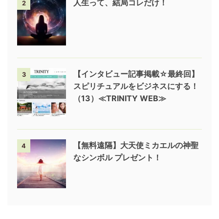
人生って、結局コレだけ！
2
【インタビュー記事掲載☆最終回】
3
スピリチュアルをビジネスにする！
（13）≪TRINITY WEB≫
【無料遠隔】大天使ミカエルの神聖
4
なシンボル プレゼント！