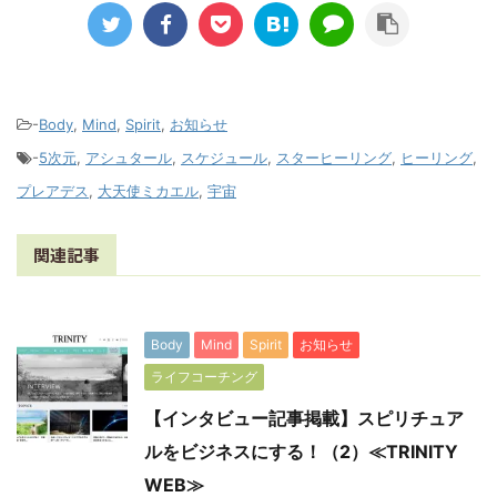
-
Body
,
Mind
,
Spirit
,
お知らせ
-
5次元
,
アシュタール
,
スケジュール
,
スターヒーリング
,
ヒーリング
,
プレアデス
,
大天使ミカエル
,
宇宙
関連記事
Body
Mind
Spirit
お知らせ
ライフコーチング
【インタビュー記事掲載】スピリチュア
ルをビジネスにする！（2）≪TRINITY
WEB≫