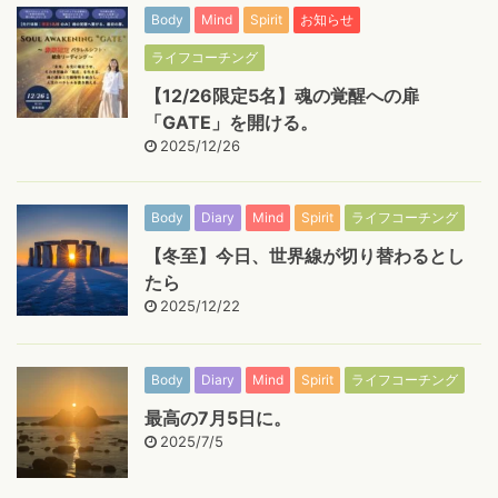
Body
Mind
Spirit
お知らせ
ライフコーチング
【12/26限定5名】魂の覚醒への扉
「GATE」を開ける。
2025/12/26
Body
Diary
Mind
Spirit
ライフコーチング
【冬至】今日、世界線が切り替わるとし
たら
2025/12/22
Body
Diary
Mind
Spirit
ライフコーチング
最高の7月5日に。
2025/7/5