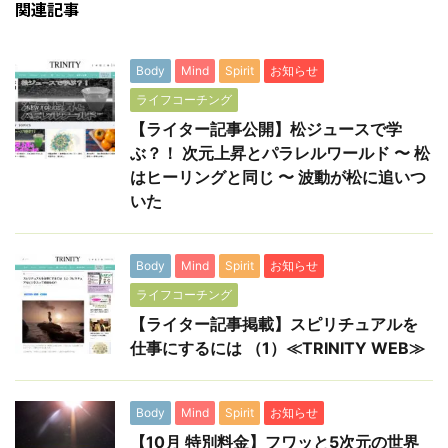
関連記事
Body
Mind
Spirit
お知らせ
ライフコーチング
【ライター記事公開】松ジュースで学
ぶ？！ 次元上昇とパラレルワールド 〜 松
はヒーリングと同じ 〜 波動が松に追いつ
いた
Body
Mind
Spirit
お知らせ
ライフコーチング
【ライター記事掲載】スピリチュアルを
仕事にするには （1）≪TRINITY WEB≫
Body
Mind
Spirit
お知らせ
【10月 特別料金】フワッと5次元の世界