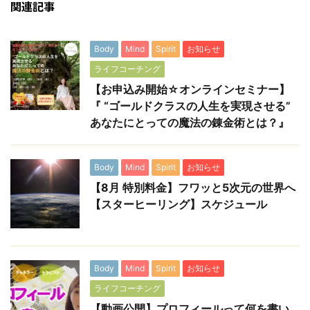
関連記事
Body
Mind
Spirit
お知らせ
ライフコーチング
【お申込み開始☆オンラインセミナー】
『 “ゴールドクラスの人生を実現させる”
あなたにとっての魔法の錬金術とは？』
Body
Mind
Spirit
お知らせ
【8月 特別料金】フワッと5次元の世界へ
【スターヒーリング】スケジュール
Body
Mind
Spirit
お知らせ
ライフコーチング
【動画公開】プロフィールって何を書い