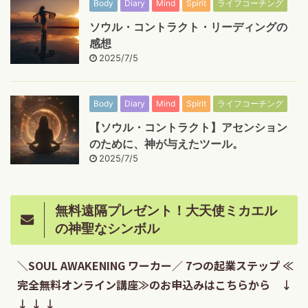
Body
Diary
Mind
Spirit
ライフコーチング
ソウル・コントラクト・リーディングの
感想
2025/7/5
Body
Diary
Mind
Spirit
ライフコーチング
【ソウル・コントラクト】アセンション
のために、神が与えたツール。
2025/7/5
無料遠隔プレゼント！大天使ミカエル
の神聖なシンボル
＼SOUL AWAKENING ワーカー／ 7つの起業ステップ ≪
完全無料オンライン講座≫のお申込みはこちらから ↓
↓ ↓ ↓