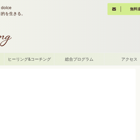
olce
無料
魂の目的を生きる。
て
ヒーリング&コーチング
総合プログラム
アクセス