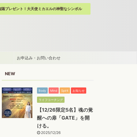
遠隔プレゼント！大天使ミカエルの神聖なシンボル
お申込み・お問い合わせ
NEW
Body
Mind
Spirit
お知らせ
ライフコーチング
【12/26限定5名】魂の覚
醒への扉「GATE」を開
ける。
2025/12/26