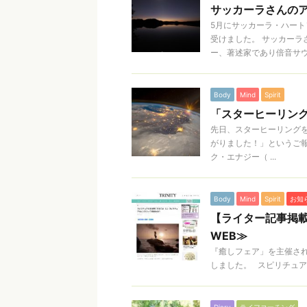
サッカーラさんの
5月にサッカーラ・ハー
受けました。 サッカー
ー、著述家であり倍音サウン 
Body
Mind
Spirit
「スターヒーリン
先日、スターヒーリング
がりました！」というご
ク・エナジー（ ...
Body
Mind
Spirit
お知
【ライター記事掲載
WEB≫
『癒しフェア」を主催されて
しました。 スピリチュアル