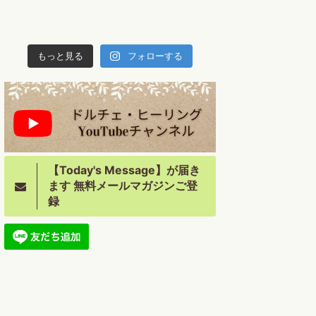
もっと見る
フォローする
【Today's Message】が届き
ます 無料メールマガジンご登
録