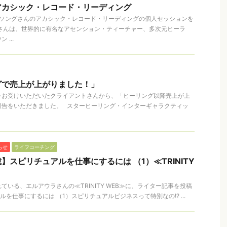
アカシック・レコード・リーディング
トソングさんのアカシック・レコード・リーディングの個人セッションを
ラさんは、世界的に有名なアセンション・ティーチャー、多次元ヒーラ
...
グで売上が上がりました！」
をお受けいただいたクライアントさんから、「ヒーリング以降売上が上
報告をいただきました。 スターヒーリング・インターギャラクティッ
らせ
ライフコーチング
】スピリチュアルを仕事にするには （1）≪TRINITY
いる、エルアウラさんの≪TRINITY WEB≫に、ライター記事を投稿
を仕事にするには （1）スピリチュアルビジネスって特別なの!? ...