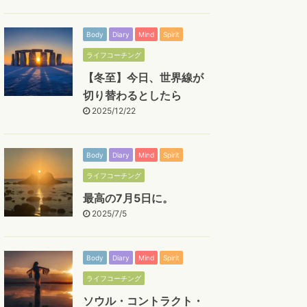
Body
Diary
Mind
Spirit
ライフコーチング
【冬至】今日、世界線が
切り替わるとしたら
2025/12/22
Body
Diary
Mind
Spirit
ライフコーチング
最高の7月5日に。
2025/7/5
Body
Diary
Mind
Spirit
ライフコーチング
ソウル・コントラクト・