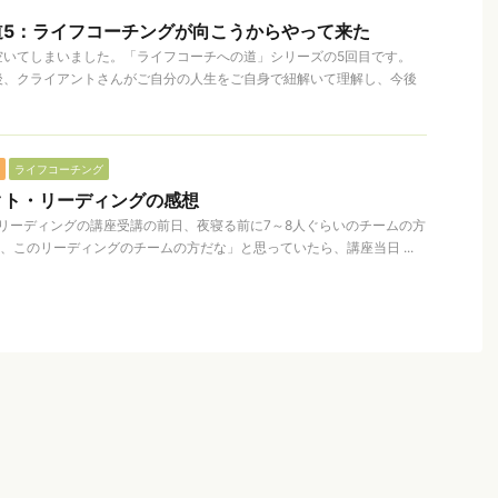
道5：ライフコーチングが向こうからやって来た
空いてしまいました。「ライフコーチへの道」シリーズの5回目です。
後、クライアントさんがご自分の人生をご自身で紐解いて理解し、今後
ライフコーチング
クト・リーディングの感想
リーディングの講座受講の前日、夜寝る前に7～8人ぐらいのチームの方
、このリーディングのチームの方だな」と思っていたら、講座当日 ...