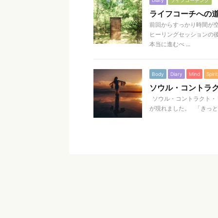
Diary
ライフコーチング
ライフコーチへの
前回からすっかり時間が
ヒーリングセッションの
本当に進むべ ...
Body
Diary
Mind
Spirit
ソウル・コントラ
ソウル・コントラクト・
が現れました。 「きっと