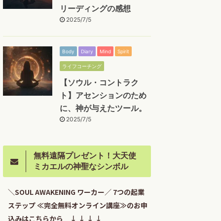
リーディングの感想
2025/7/5
Body
Diary
Mind
Spirit
ライフコーチング
【ソウル・コントラク
ト】アセンションのため
に、神が与えたツール。
2025/7/5
無料遠隔プレゼント！大天使
ミカエルの神聖なシンボル
＼SOUL AWAKENING ワーカー／ 7つの起業
ステップ ≪完全無料オンライン講座≫のお申
込みはこちらから ↓ ↓ ↓ ↓