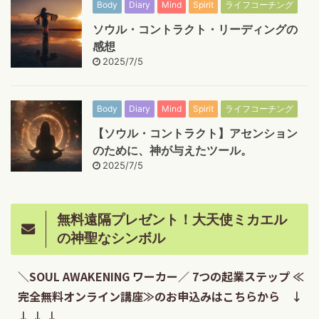
Body
Diary
Mind
Spirit
ライフコーチング
ソウル・コントラクト・リーディングの
感想
2025/7/5
Body
Diary
Mind
Spirit
ライフコーチング
【ソウル・コントラクト】アセンション
のために、神が与えたツール。
2025/7/5
無料遠隔プレゼント！大天使ミカエル
の神聖なシンボル
＼SOUL AWAKENING ワーカー／ 7つの起業ステップ ≪
完全無料オンライン講座≫のお申込みはこちらから ↓
↓ ↓ ↓