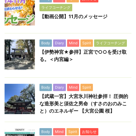
ライフコーチング
【動画公開】11月のメッセージ
Body
Diary
Mind
Spirit
ライフコーチング
【伊勢神宮★参拝】正宮で○○を受け取
る。＜内宮編＞
Body
Diary
Mind
Spirit
【武蔵一宮】大宮氷川神社参拝！ 圧倒的
な造形美と須佐之男命（すさのおのみこ
と）のエネルギー 【大宮公園 桜】
Body
Mind
Spirit
お知らせ