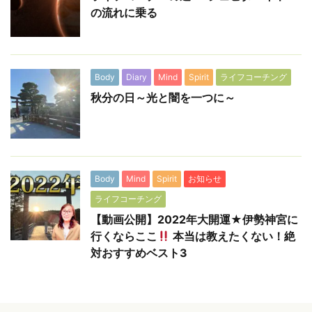
の流れに乗る
Body
Diary
Mind
Spirit
ライフコーチング
秋分の日～光と闇を一つに～
Body
Mind
Spirit
お知らせ
ライフコーチング
【動画公開】2022年大開運★伊勢神宮に
行くならここ
本当は教えたくない！絶
対おすすめベスト3