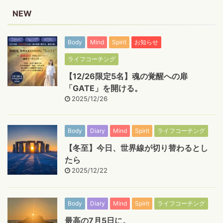
NEW
Body
Mind
Spirit
お知らせ
ライフコーチング
【12/26限定5名】魂の覚醒への扉
「GATE」を開ける。
2025/12/26
Body
Diary
Mind
Spirit
ライフコーチング
【冬至】今日、世界線が切り替わるとし
たら
2025/12/22
Body
Diary
Mind
Spirit
ライフコーチング
最高の7月5日に。