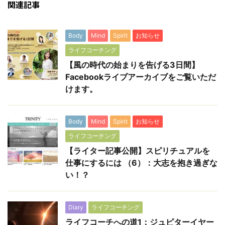
関連記事
Body
Mind
Spirit
お知らせ
ライフコーチング
【風の時代の始まりを告げる3日間】
Facebookライブアーカイブをご覧いただ
けます。
Body
Mind
Spirit
お知らせ
ライフコーチング
【ライター記事公開】スピリチュアルを
仕事にするには （6）：大志を抱き過ぎな
い！？
Diary
ライフコーチング
ライフコーチへの道1：ジュピターイヤー