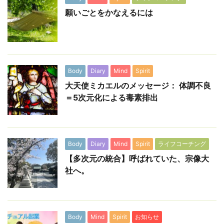
願いごとをかなえるには
Body
Diary
Mind
Spirit
大天使ミカエルのメッセージ： 体調不良
＝5次元化による毒素排出
Body
Diary
Mind
Spirit
ライフコーチング
【多次元の統合】呼ばれていた、宗像大
社へ。
Body
Mind
Spirit
お知らせ