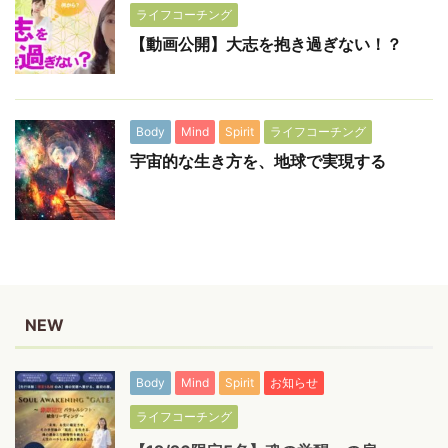
ライフコーチング
【動画公開】大志を抱き過ぎない！？
Body
Mind
Spirit
ライフコーチング
宇宙的な生き方を、地球で実現する
NEW
Body
Mind
Spirit
お知らせ
ライフコーチング