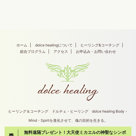
ホーム
dolce healingについて
ヒーリング&コーチング
総合プログラム
アクセス
お申込み・お問い合わせ
ヒーリング＆コーチング ドルチェ・ヒーリング dolce healing Body・
Mind・Spiritを進化させて、魂の目的を生きる。
無料遠隔プレゼント！大天使ミカエルの神聖なシンボ
Copyright© dolce healing , 2026 All Rights