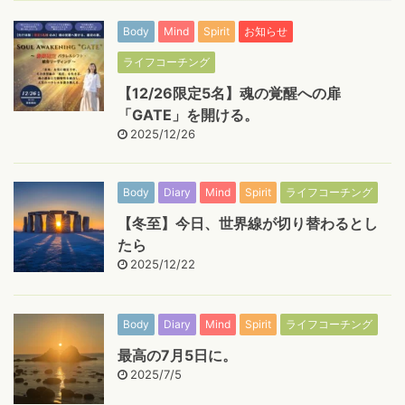
Body
Mind
Spirit
お知らせ
ライフコーチング
【12/26限定5名】魂の覚醒への扉
「GATE」を開ける。
2025/12/26
Body
Diary
Mind
Spirit
ライフコーチング
【冬至】今日、世界線が切り替わるとし
たら
2025/12/22
Body
Diary
Mind
Spirit
ライフコーチング
最高の7月5日に。
2025/7/5