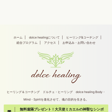
ホーム
dolce healingについて
ヒーリング&コーチング
総合プログラム
アクセス
お申込み・お問い合わせ
ヒーリング＆コーチング ドルチェ・ヒーリング dolce healing Body・
Mind・Spiritを進化させて、魂の目的を生きる。
無料遠隔プレゼント！大天使ミカエルの神聖なシンボ
Copyright© dolce healing , 2026 All Rights