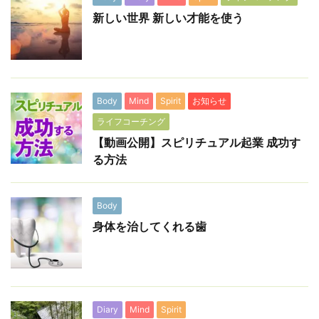
新しい世界 新しい才能を使う
Body
Mind
Spirit
お知らせ
ライフコーチング
【動画公開】スピリチュアル起業 成功す
る方法
Body
身体を治してくれる歯
Diary
Mind
Spirit