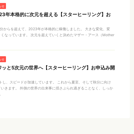
らせ
2023年本格的に次元を超える【スターヒーリング】お
春分からを超えて、2023年が本格的に稼働しました。 大きな変化、変
くなっています。 次元を超えていくと決めたマザー・アース（Mother
らせ
フワッと5次元の世界へ【スターヒーリング】お申込み開
ートし、スピードが加速しています。 これから夏至、そして秋分に向け
ていきます。 外側の世界の出来事に揺さぶられ過ぎることなく、しっか
.