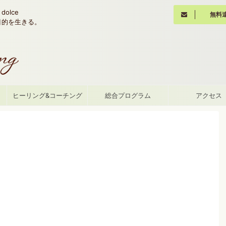
olce
無料
魂の目的を生きる。
て
ヒーリング&コーチング
総合プログラム
アクセス