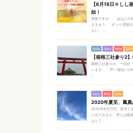
【8月19日☆しし
始！
突然ですが、 「あなたの
ますか？」 ずっと理想
ない。 ...
Body
Diary
Mind
Spirit
【箱根三社参り2
箱根三社参りの、一社目
います。 芦ノ湖沿いの
...
Diary
Mind
Spirit
2020年夏至、鳳
2020年6月21日、新
に出てみると、空には龍
はとて ...