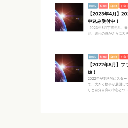
Body
Mind
Spirit
お知
【2023年4月】
申込み受付中！
2023年3月宇宙元旦、
容、進化の波がさらに大き
...
Body
Mind
Spirit
お知
【2022年5月】
始！
2022年が本格的にスタ
て、大きく物事が展開し
りと自分自身の中心とつ ..