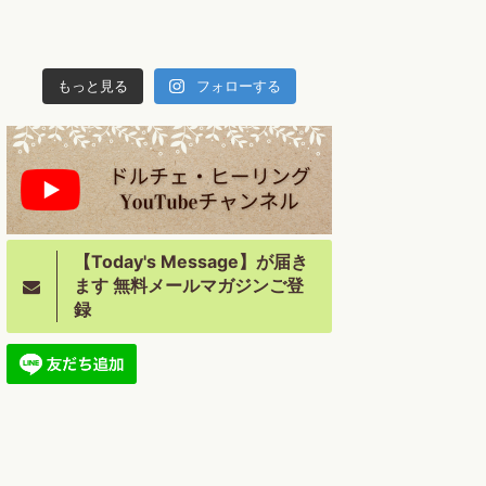
もっと見る
フォローする
【Today's Message】が届き
ます 無料メールマガジンご登
録