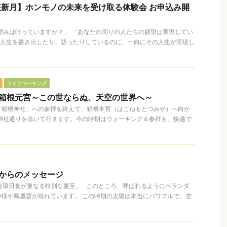
座新月】ホンモノの未来を受け取る体験会 お申込み開
望みは叶っていますか？」 「あなたの周りの人たちの願望は実現してい
の人生を書き出したり、語ったりしているのに、一向にその人生が実現し
ライフコーチング
】箱根元宮～この世ならぬ、天空の世界へ～
「箱根神社」への参拝を終えて、箱根本宮（はこねもとつみや）へ向か
神社通りを歩いて行きます。今の時期はウォーキング＆参拝も、快適で
凰からのメッセージ
月と金環日食が重なる特別な夏至。 このところ、呼ばれるようにベランダ
神様や鳳凰雲が現れています。 この時期の太陽は本当にパワフルで、空