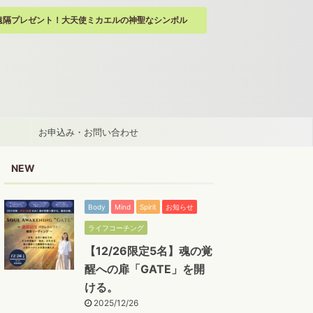
遠隔プレゼント！大天使ミカエルの神聖なシンボル
お申込み・お問い合わせ
NEW
Body
Mind
Spirit
お知らせ
ライフコーチング
【12/26限定5名】魂の覚
醒への扉「GATE」を開
ける。
2025/12/26