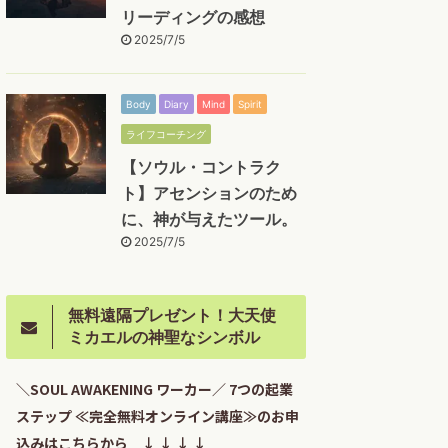
リーディングの感想
2025/7/5
Body
Diary
Mind
Spirit
ライフコーチング
【ソウル・コントラク
ト】アセンションのため
に、神が与えたツール。
2025/7/5
無料遠隔プレゼント！大天使
ミカエルの神聖なシンボル
＼SOUL AWAKENING ワーカー／ 7つの起業
ステップ ≪完全無料オンライン講座≫のお申
込みはこちらから ↓ ↓ ↓ ↓