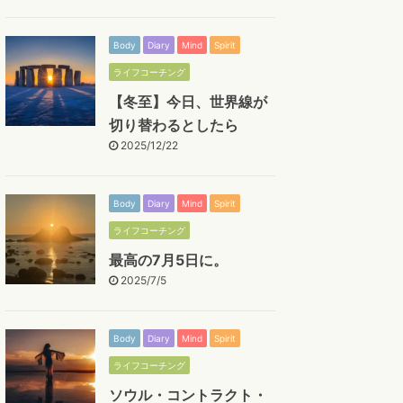
Body
Diary
Mind
Spirit
ライフコーチング
【冬至】今日、世界線が
切り替わるとしたら
2025/12/22
Body
Diary
Mind
Spirit
ライフコーチング
最高の7月5日に。
2025/7/5
Body
Diary
Mind
Spirit
ライフコーチング
ソウル・コントラクト・