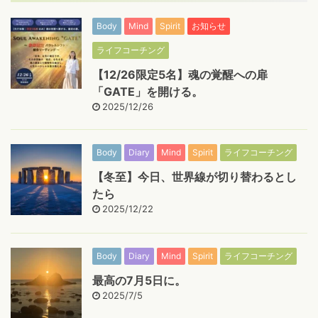
Body
Mind
Spirit
お知らせ
ライフコーチング
【12/26限定5名】魂の覚醒への扉
「GATE」を開ける。
2025/12/26
Body
Diary
Mind
Spirit
ライフコーチング
【冬至】今日、世界線が切り替わるとし
たら
2025/12/22
Body
Diary
Mind
Spirit
ライフコーチング
最高の7月5日に。
2025/7/5