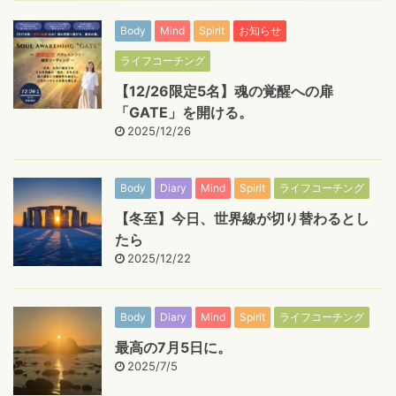
Body
Mind
Spirit
お知らせ
ライフコーチング
【12/26限定5名】魂の覚醒への扉
「GATE」を開ける。
2025/12/26
Body
Diary
Mind
Spirit
ライフコーチング
【冬至】今日、世界線が切り替わるとし
たら
2025/12/22
Body
Diary
Mind
Spirit
ライフコーチング
最高の7月5日に。
2025/7/5