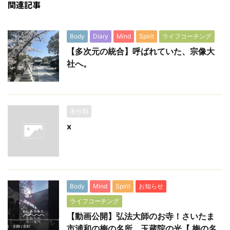
関連記事
Body
Diary
Mind
Spirit
ライフコーチング
【多次元の統合】呼ばれていた、宗像大
社へ。
未分類
x
Body
Mind
Spirit
お知らせ
ライフコーチング
【動画公開】弘法大師のお寺！さいたま
市浦和の梅の名所、玉蔵院の光【 梅の名