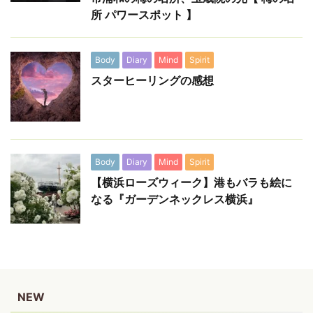
所 パワースポット 】
Body
Diary
Mind
Spirit
スターヒーリングの感想
Body
Diary
Mind
Spirit
【横浜ローズウィーク】港もバラも絵に
なる『ガーデンネックレス横浜』
NEW