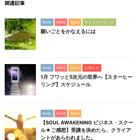
関連記事
Body
Mind
Spirit
ライフコーチング
願いごとをかなえるには
Body
Mind
Spirit
お知らせ
1月 フワッと5次元の世界へ【スターヒー
リング】スケジュール
Body
Mind
Spirit
【SOUL AWAKENING ビジネス・スクー
ル★ご感想】受講を決めたら、クライア
ントがあらわれました。