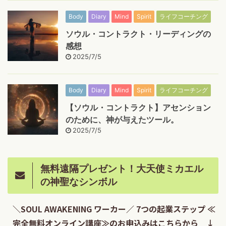
Body
Diary
Mind
Spirit
ライフコーチング
ソウル・コントラクト・リーディングの
感想
2025/7/5
Body
Diary
Mind
Spirit
ライフコーチング
【ソウル・コントラクト】アセンション
のために、神が与えたツール。
2025/7/5
無料遠隔プレゼント！大天使ミカエル
の神聖なシンボル
＼SOUL AWAKENING ワーカー／ 7つの起業ステップ ≪
完全無料オンライン講座≫のお申込みはこちらから ↓