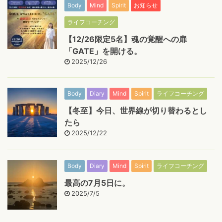
Body
Mind
Spirit
お知らせ
ライフコーチング
【12/26限定5名】魂の覚醒への扉
「GATE」を開ける。
2025/12/26
Body
Diary
Mind
Spirit
ライフコーチング
【冬至】今日、世界線が切り替わるとし
たら
2025/12/22
Body
Diary
Mind
Spirit
ライフコーチング
最高の7月5日に。
2025/7/5