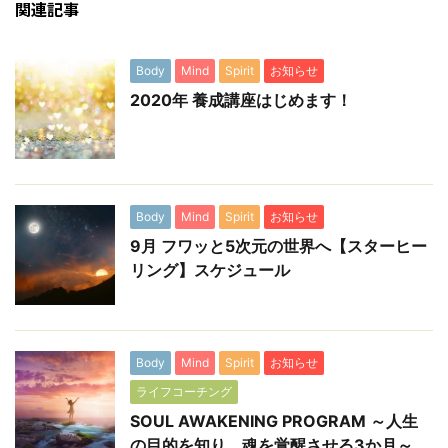
関連記事
Body
Mind
Spirit
お知らせ
2020年 養成講座はじめます！
Body
Mind
Spirit
お知らせ
9月 フワッと5次元の世界へ【スターヒー
リング】スケジュール
Body
Mind
Spirit
お知らせ
ライフコーチング
SOUL AWAKENING PROGRAM ～人生
の目的を知り、魂を覚醒させる3か月～