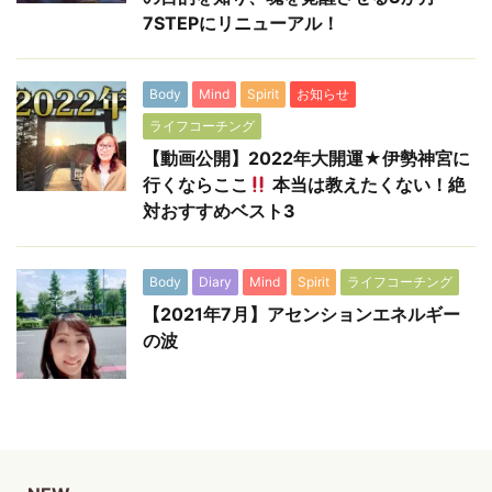
7STEPにリニューアル！
Body
Mind
Spirit
お知らせ
ライフコーチング
【動画公開】2022年大開運★伊勢神宮に
行くならここ
本当は教えたくない！絶
対おすすめベスト3
Body
Diary
Mind
Spirit
ライフコーチング
【2021年7月】アセンションエネルギー
の波