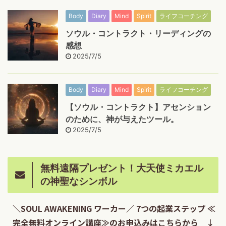
Body
Diary
Mind
Spirit
ライフコーチング
ソウル・コントラクト・リーディングの
感想
2025/7/5
Body
Diary
Mind
Spirit
ライフコーチング
【ソウル・コントラクト】アセンション
のために、神が与えたツール。
2025/7/5
無料遠隔プレゼント！大天使ミカエル
の神聖なシンボル
＼SOUL AWAKENING ワーカー／ 7つの起業ステップ ≪
完全無料オンライン講座≫のお申込みはこちらから ↓