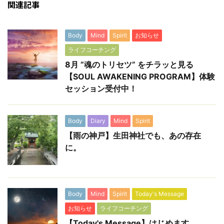
関連記事
Body
Mind
Spirit
お知らせ
ライフコーチング
8月 ”魂のトリセツ” をチラッと見る
【SOUL AWAKENING PROGRAM】体験
セッション受付中！
Body
Diary
Mind
Spirit
【雨の神戸】生田神社でも、あの存在
に。
Body
Mind
Spirit
Today's Message
お知らせ
ライフコーチング
【Today's Message】はじめます。