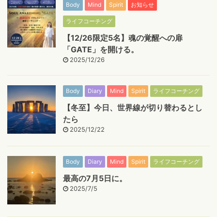
Body
Mind
Spirit
お知らせ
ライフコーチング
【12/26限定5名】魂の覚醒への扉
「GATE」を開ける。
2025/12/26
Body
Diary
Mind
Spirit
ライフコーチング
【冬至】今日、世界線が切り替わるとし
たら
2025/12/22
Body
Diary
Mind
Spirit
ライフコーチング
最高の7月5日に。
2025/7/5