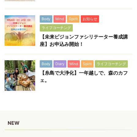
Body
Mind
Spirit
お知らせ
ライフコーチング
【未来ビジョンファシリテーター養成講
座】お申込み開始！
Body
Diary
Mind
Spirit
ライフコーチング
【糸島で大浄化】一年越しで、森のカフ
ェ。
NEW