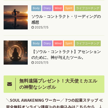
Body
Diary
Mind
Spirit
ライフコーチング
ソウル・コントラクト・リーディングの
感想
2025/7/5
Body
Diary
Mind
Spirit
ライフコーチング
【ソウル・コントラクト】アセンション
のために、神が与えたツール。
2025/7/5
無料遠隔プレゼント！大天使ミカエル
の神聖なシンボル
＼SOUL AWAKENING ワーカー／ 7つの起業ステップ ≪
完全無料オンライン講座≫のお申込みはこちらから ↓