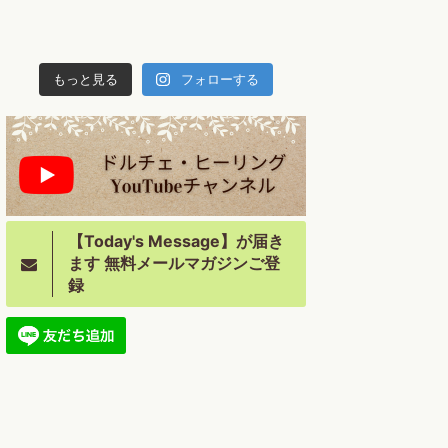
もっと見る
フォローする
【Today's Message】が届き
ます 無料メールマガジンご登
録