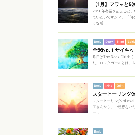
【1月】フワッと5
2020年冬至を超えると
でいたいですか？」 「何
うな感 ...
Body
Diary
Mind
Spirit
全米No. 1 サイ
昨日はThe Rock G
た。ロックガールとは、世界的な
Body
Mind
Spirit
スターヒーリング
スターヒーリングのLev
子さんから、ご感想をい
ー（ ...
Body