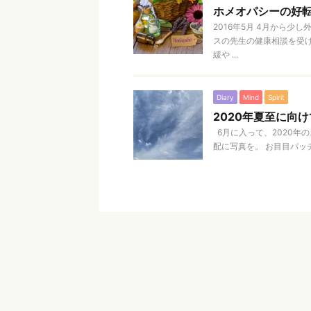
ホメオパシーの好転反
2016年5月 4月から
スの先生の健康相談を受
緩や ...
Diary
Mind
Spirit
2020年夏至に向
6月に入って、2020年
配に写真を。 お目目パッチ