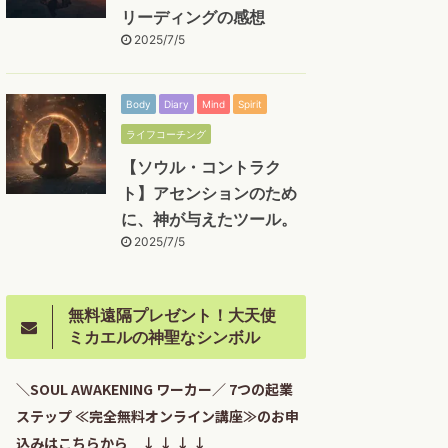
リーディングの感想
2025/7/5
Body
Diary
Mind
Spirit
ライフコーチング
【ソウル・コントラク
ト】アセンションのため
に、神が与えたツール。
2025/7/5
無料遠隔プレゼント！大天使
ミカエルの神聖なシンボル
＼SOUL AWAKENING ワーカー／ 7つの起業
ステップ ≪完全無料オンライン講座≫のお申
込みはこちらから ↓ ↓ ↓ ↓