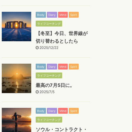
Body
Diary
Mind
Spirit
ライフコーチング
【冬至】今日、世界線が
切り替わるとしたら
2025/12/22
Body
Diary
Mind
Spirit
ライフコーチング
最高の7月5日に。
2025/7/5
Body
Diary
Mind
Spirit
ライフコーチング
ソウル・コントラクト・