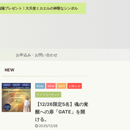
遠隔プレゼント！大天使ミカエルの神聖なシンボル
お申込み・お問い合わせ
NEW
Body
Mind
Spirit
お知らせ
ライフコーチング
【12/26限定5名】魂の覚
醒への扉「GATE」を開
ける。
2025/12/26