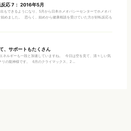
応 7： 2016年5月
少し外出もできるようになり、5月から日本ホメオパシーセンターでホメオパ
け始めました。 恐らく、始めから健康相談を受けていた方が好転反応も
けて、サポートもたくさん
のエネルギーも一段と加速していますね。 今日は空を見て、清々しい気
リの龍神様です。 6月のクライマックス、2 ...