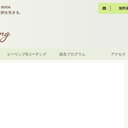
olce
無料
魂の目的を生きる。
て
ヒーリング&コーチング
総合プログラム
アクセス