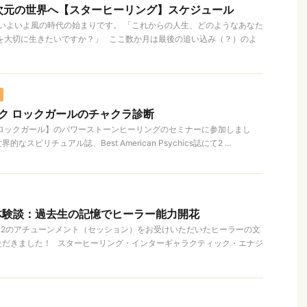
次元の世界へ【スターヒーリング】スケジュール
、いよいよ風の時代の始まりです。 「これからの人生、どのようなあなた
を大切に生きたいですか？」 ここ数か月は最後の追い込み（？）のよ
キック ロックガールのチャクラ診断
irl ®【ロックガール】のパワーストーンヒーリングのセミナーに参加しまし
スピリチュアル誌、Best American Psychics誌にて2 ...
体験談：過去生の記憶でヒーラー能力開花
el 2のアチューンメント（セッション）をお受けいただいたヒーラーの文
ただきました！ スターヒーリング・インターギャラクティック・エナジ