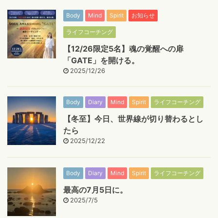
Body
Mind
Spirit
お知らせ
ライフコーチング
【12/26限定5名】魂の覚醒への扉
「GATE」を開ける。
2025/12/26
Body
Diary
Mind
Spirit
ライフコーチング
【冬至】今日、世界線が切り替わるとし
たら
2025/12/22
Body
Diary
Mind
Spirit
ライフコーチング
最高の7月5日に。
2025/7/5