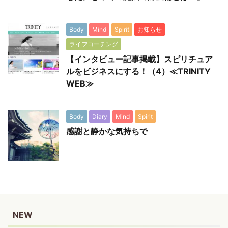
Body
Mind
Spirit
お知らせ
ライフコーチング
【インタビュー記事掲載】スピリチュア
ルをビジネスにする！（4）≪TRINITY
WEB≫
Body
Diary
Mind
Spirit
感謝と静かな気持ちで
NEW