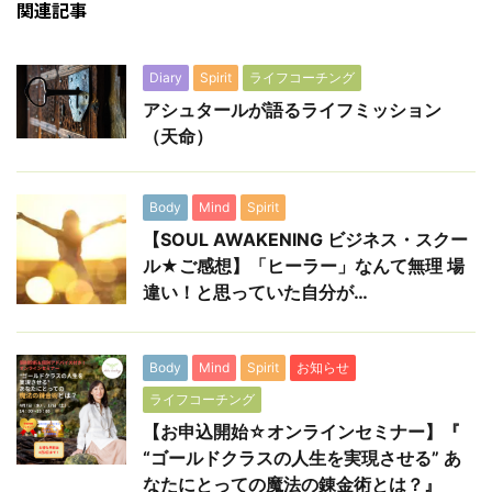
関連記事
Diary
Spirit
ライフコーチング
アシュタールが語るライフミッション
（天命）
Body
Mind
Spirit
【SOUL AWAKENING ビジネス・スクー
ル★ご感想】「ヒーラー」なんて無理 場
違い！と思っていた自分が…
Body
Mind
Spirit
お知らせ
ライフコーチング
【お申込開始☆オンラインセミナー】『
“ゴールドクラスの人生を実現させる” あ
なたにとっての魔法の錬金術とは？』