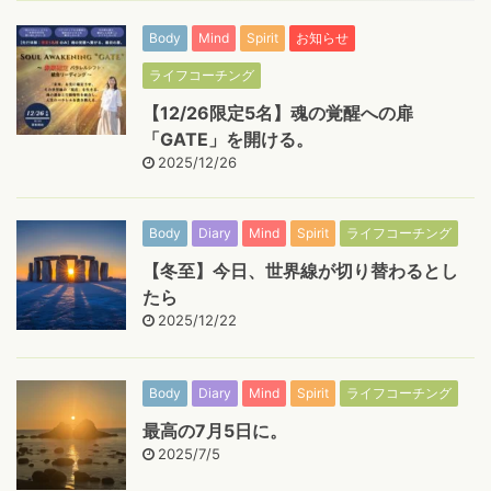
Body
Mind
Spirit
お知らせ
ライフコーチング
【12/26限定5名】魂の覚醒への扉
「GATE」を開ける。
2025/12/26
Body
Diary
Mind
Spirit
ライフコーチング
【冬至】今日、世界線が切り替わるとし
たら
2025/12/22
Body
Diary
Mind
Spirit
ライフコーチング
最高の7月5日に。
2025/7/5