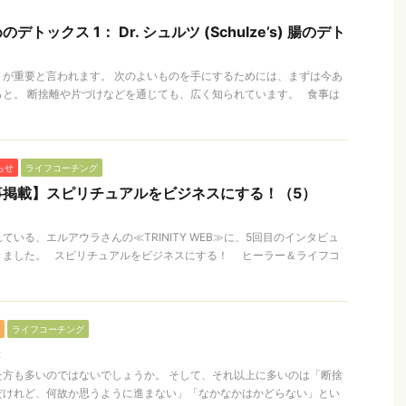
トックス 1： Dr. シュルツ (Schulze’s) 腸のデト
）が重要と言われます。 次のよいものを手にするためには、まずは今あ
と。 断捨離や片づけなどを通じても、広く知られています。 食事は
らせ
ライフコーチング
事掲載】スピリチュアルをビジネスにする！（5）
いる、エルアウラさんの≪TRINITY WEB≫に、5回目のインタビュ
きました。 スピリチュアルをビジネスにする！ ヒーラー＆ライフコ
ライフコーチング
き
た方も多いのではないでしょうか。 そして、それ以上に多いのは「断捨
だけれど、何故か思うように進まない」「なかなかはかどらない」とい