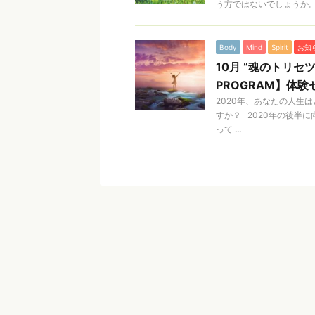
う方ではないでしょうか。 .
Body
Mind
Spirit
お知
10月 ”魂のトリセツ
PROGRAM】体
2020年、あなたの人生
すか？ 2020年の後半
って ...