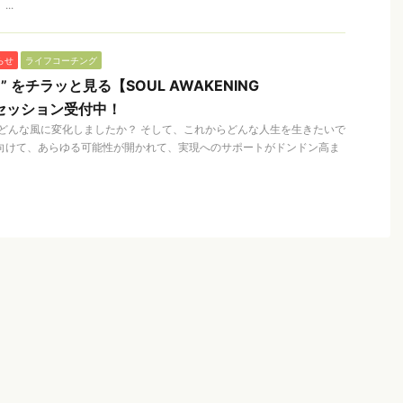
..
らせ
ライフコーチング
” をチラッと見る【SOUL AWAKENING
験セッション受付中！
はどんな風に変化しましたか？ そして、これからどんな人生を生きたいで
に向けて、あらゆる可能性が開かれて、実現へのサポートがドンドン高ま