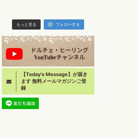
もっと見る
フォローする
【Today's Message】が届き
ます 無料メールマガジンご登
録