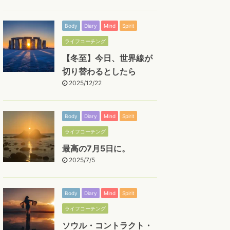
Body
Diary
Mind
Spirit
ライフコーチング
【冬至】今日、世界線が
切り替わるとしたら
2025/12/22
Body
Diary
Mind
Spirit
ライフコーチング
最高の7月5日に。
2025/7/5
Body
Diary
Mind
Spirit
ライフコーチング
ソウル・コントラクト・