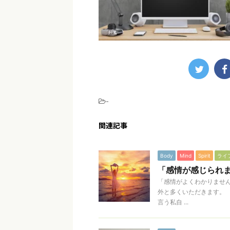
-
関連記事
Body
Mind
Spirit
ライ
「感情が感じられ
「感情がよくわかりません
外と多くいただきます。 
言う私自 ...