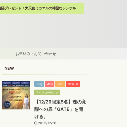
遠隔プレゼント！大天使ミカエルの神聖なシンボル
お申込み・お問い合わせ
NEW
Body
Mind
Spirit
お知らせ
ライフコーチング
【12/26限定5名】魂の覚
醒への扉「GATE」を開
ける。
2025/12/26