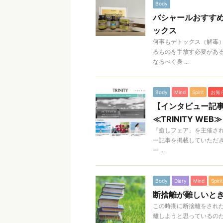
Body
バシャールおすすめのデ
ックス
何事もデトックス（解毒
るものを手放す必要がある
なるべく身 ...
Body
Mind
Spirit
お知
【インタビュー記
≪TRINITY WEB≫
『癒しフェア」を主催されて
ー記事を掲載していただ
ー ...
Body
Diary
Mind
Spirit
断捨離が難しいと
この時期に断捨離をされ
離しようと思っているの