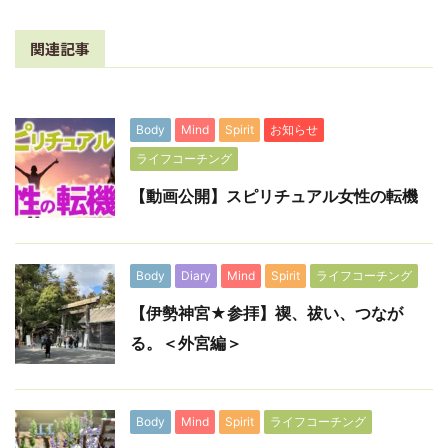
関連記事
Body
Mind
Spirit
お知らせ
ライフコーチング
【動画公開】スピリチュアル女性の転機
Body
Diary
Mind
Spirit
ライフコーチング
【伊勢神宮★参拝】禊、祓い、つなが
る。＜外宮編＞
Body
Mind
Spirit
ライフコーチング