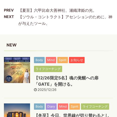
PREV
【夏至】六甲比命大善神社、瀬織津姫の光。
NEXT
【ソウル・コントラクト】アセンションのために、神
が与えたツール。
NEW
Body
Mind
Spirit
お知らせ
ライフコーチング
【12/26限定5名】魂の覚醒への扉
「GATE」を開ける。
2025/12/26
Body
Diary
Mind
Spirit
ライフコーチング
【冬至】今日、世界線が切り替わるとし