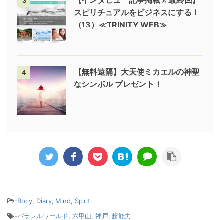
3
スピリチュアルをビジネスにする！
（13）≪TRINITY WEB≫
【無料遠隔】大天使ミカエルの神聖
4
なシンボル プレゼント！
-
Body
,
Diary
,
Mind
,
Spirit
-
パラレルワールド
,
六甲山
,
神戸
,
超能力