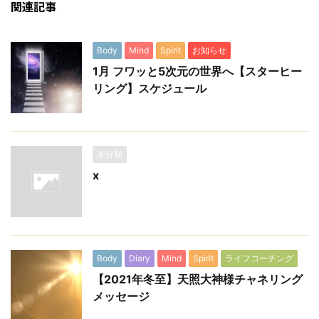
関連記事
Body
Mind
Spirit
お知らせ
1月 フワッと5次元の世界へ【スターヒー
リング】スケジュール
未分類
x
Body
Diary
Mind
Spirit
ライフコーチング
【2021年冬至】天照大神様チャネリング
メッセージ