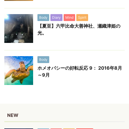
Body
Diary
Mind
Spirit
【夏至】六甲比命大善神社、瀬織津姫の
光。
Body
ホメオパシーの好転反応 9： 2016年8月
～9月
NEW