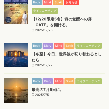
Body
Mind
Spirit
お知らせ
ライフコーチング
【12/26限定5名】魂の覚醒への扉
「GATE」を開ける。
2025/12/26
Body
Diary
Mind
Spirit
ライフコーチング
【冬至】今日、世界線が切り替わるとし
たら
2025/12/22
Body
Diary
Mind
Spirit
ライフコーチング
最高の7月5日に。
2025/7/5