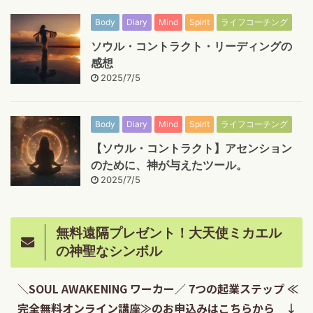
Body
Diary
Mind
Spirit
ライフコーチング
ソウル・コントラクト・リーディングの
感想
2025/7/5
Body
Diary
Mind
Spirit
ライフコーチング
【ソウル・コントラクト】アセンション
のために、神が与えたツール。
2025/7/5
無料遠隔プレゼント！大天使ミカエル
の神聖なシンボル
＼SOUL AWAKENING ワーカー／ 7つの起業ステップ ≪
完全無料オンライン講座≫のお申込みはこちらから ↓