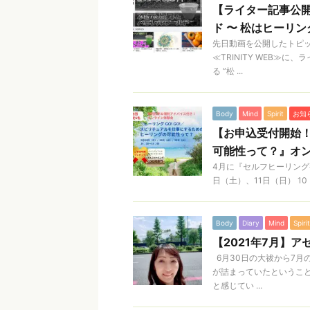
【ライター記事公開
ド 〜 松はヒーリ
先日動画を公開したトピ
≪TRINITY WEB≫
る ”松 ...
Body
Mind
Spirit
お知
【お申込受付開始！
可能性って？』オ
4月に『セルフヒーリング
日（土）、11日（日） 10
Body
Diary
Mind
Spirit
【2021年7月】
6月30日の大祓から7月
が詰まっていたというこ
と感じてい ...