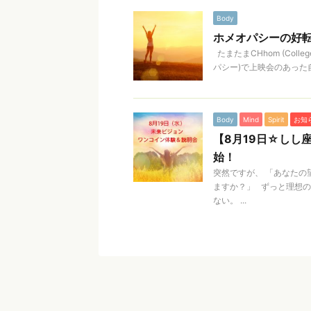
Body
ホメオパシーの好転反応 
たまたまCHhom (Colleg
パシー)で上映会のあった自
Body
Mind
Spirit
お知
【8月19日☆しし
始！
突然ですが、 「あなたの
ますか？」 ずっと理想
ない。 ...