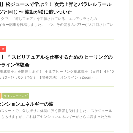
】松ジュースで学ぶ？！ 次元上昇とパラレルワール
ングと同じ 〜 波動が松に追いついた
ックで、『癒しフェア」を主催されている、エルアウラさんの
に、ライター記事を投稿しました。 . 今、その驚きのパワーが大注目されてい
らせ
】『 スピリチュアルを仕事するための ヒーリングの
ンライン体験会
養成講座』を開催します！ セルフヒーリング養成講座 【日時】 4月10
：30～17：00（予定） 【開催方法】 オンライン（Zoom） ...
ライフコーチング
アセンションエネルギーの波
のスタートで、久し振りに体調に強く影響を受けました。 スケジュール
ともありますが、これはアセンションエネルギーがさらに高まったため