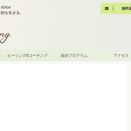
olce
無料
魂の目的を生きる。
て
ヒーリング&コーチング
総合プログラム
アクセス