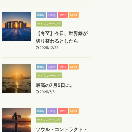
Body
Diary
Mind
Spirit
ライフコーチング
【冬至】今日、世界線が
切り替わるとしたら
2025/12/22
Body
Diary
Mind
Spirit
ライフコーチング
最高の7月5日に。
2025/7/5
Body
Diary
Mind
Spirit
ライフコーチング
ソウル・コントラクト・