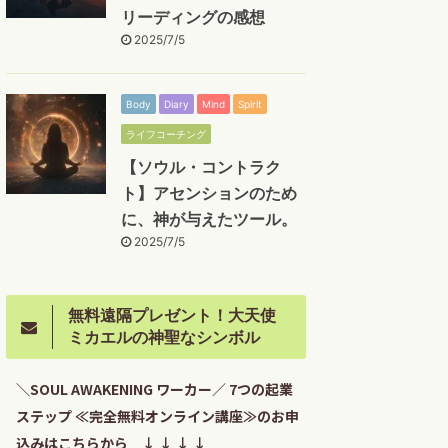
リーディングの感想
2025/7/5
Body
Diary
Mind
Spirit
ライフコーチング
【ソウル・コントラク
ト】アセンションのため
に、神が与えたツール。
2025/7/5
無料遠隔プレゼント！大天使
ミカエルの神聖なシンボル
＼SOUL AWAKENING ワーカー／ 7つの起業
ステップ ≪完全無料オンライン講座≫のお申
込みはこちらから ↓ ↓ ↓ ↓