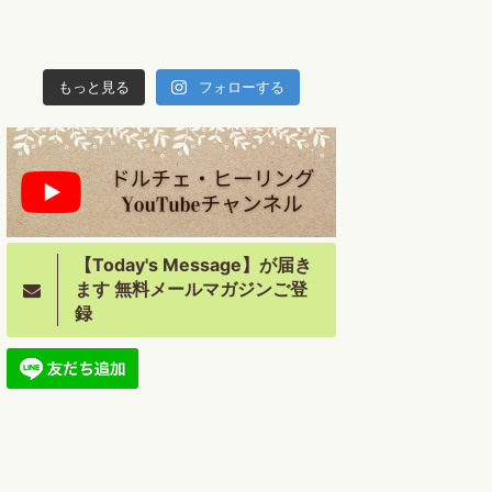
もっと見る
フォローする
【Today's Message】が届き
ます 無料メールマガジンご登
録