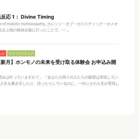
1： Divine Timing
e of Holistic Homoeopathy, カレッジ・オブ・ホリスティック・ホメオ
主上映の映画を観に行ったことで、一 ...
らせ
ライフコーチング
座新月】ホンモノの未来を受け取る体験会 お申込み開
望みは叶っていますか？」 「あなたの周りの人たちの願望は実現してい
の人生を書き出したり、語ったりしているのに、一向にその人生が実現し