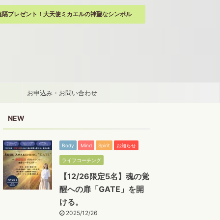
遠隔プレゼント！大天使ミカエルの神聖なシンボル
お申込み・お問い合わせ
NEW
Body
Mind
Spirit
お知らせ
ライフコーチング
【12/26限定5名】魂の覚
醒への扉「GATE」を開
ける。
2025/12/26