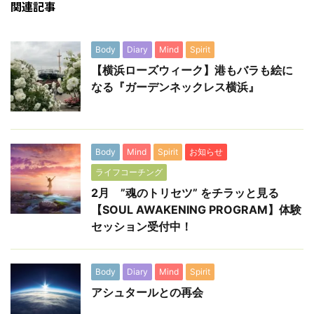
関連記事
Body
Diary
Mind
Spirit
【横浜ローズウィーク】港もバラも絵に
なる『ガーデンネックレス横浜』
Body
Mind
Spirit
お知らせ
ライフコーチング
2月 ”魂のトリセツ” をチラッと見る
【SOUL AWAKENING PROGRAM】体験
セッション受付中！
Body
Diary
Mind
Spirit
アシュタールとの再会