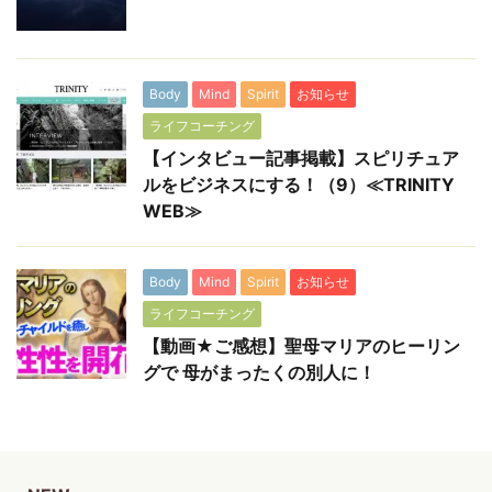
Body
Mind
Spirit
お知らせ
ライフコーチング
【インタビュー記事掲載】スピリチュア
ルをビジネスにする！（9）≪TRINITY
WEB≫
Body
Mind
Spirit
お知らせ
ライフコーチング
【動画★ご感想】聖母マリアのヒーリン
グで 母がまったくの別人に！